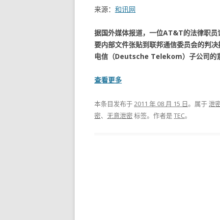
来源：
和讯网
据国外媒体报道，一位AT&T的法律职员误
要内部文件张贴到联邦通信委员会的判决摘
电信（Deutsche Telekom）子公司
查看更多
本条目发布于
2011 年 08 月 15 日
。属于
泄
密
、
无意泄密
标签。
作者是
TEC
。