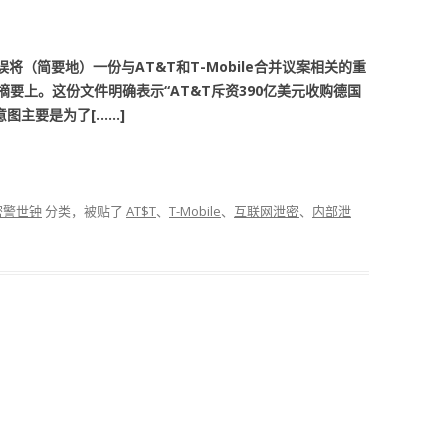
将（简要地）一份与AT&T和T-Mobile合并议案相关的重
要上。这份文件明确表示“AT&T斥资390亿美元收购德国
的意图主要是为了[……]
密警世钟
分类，被贴了
AT$T
、
T-Mobile
、
互联网泄密
、
内部泄