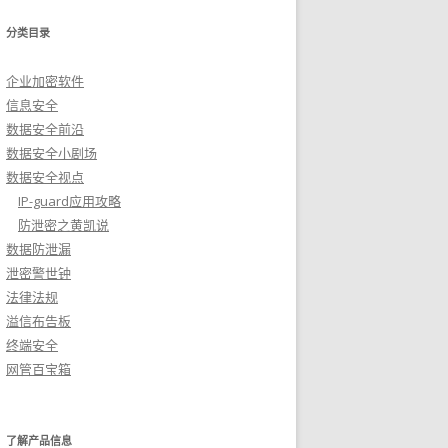
分类目录
企业加密软件
信息安全
数据安全前沿
数据安全小剧场
数据安全视点
IP-guard应用攻略
防泄密之黄凯说
数据防泄漏
泄密警世钟
法律法规
溢信布告板
终端安全
网管百宝箱
了解产品信息