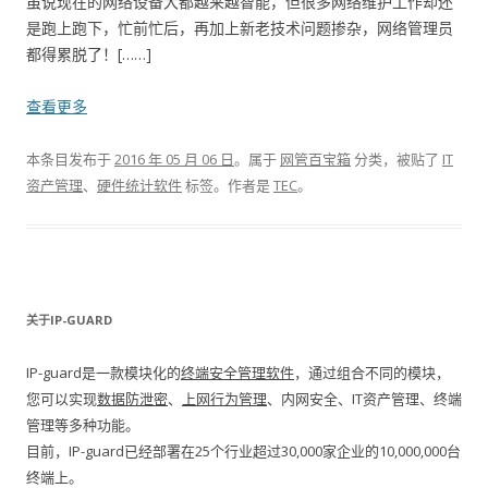
虽说现在的网络设备大都越来越智能，但很多网络维护工作却还
是跑上跑下，忙前忙后，再加上新老技术问题掺杂，网络管理员
都得累脱了！[……]
查看更多
本条目发布于
2016 年 05 月 06 日
。属于
网管百宝箱
分类，被贴了
IT
资产管理
、
硬件统计软件
标签。
作者是
TEC
。
关于IP-GUARD
IP-guard是一款模块化的
终端安全管理软件
，通过组合不同的模块，
您可以实现
数据防泄密
、
上网行为管理
、内网安全、IT资产管理、终端
管理等多种功能。
目前，IP-guard已经部署在25个行业超过30,000家企业的10,000,000台
终端上。