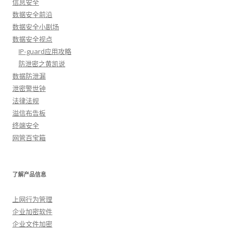
信息安全
数据安全前沿
数据安全小剧场
数据安全视点
IP-guard应用攻略
防泄密之黄凯说
数据防泄漏
泄密警世钟
法律法规
溢信布告板
终端安全
网管百宝箱
了解产品信息
上网行为管理
企业加密软件
企业文件加密