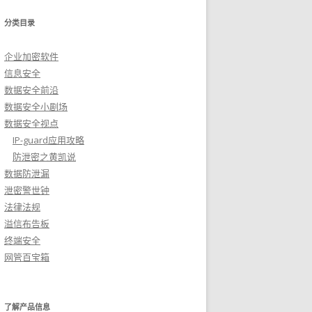
分类目录
企业加密软件
信息安全
数据安全前沿
数据安全小剧场
数据安全视点
IP-guard应用攻略
防泄密之黄凯说
数据防泄漏
泄密警世钟
法律法规
溢信布告板
终端安全
网管百宝箱
了解产品信息