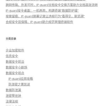
跨网传输、外发可控，IP-guard文档安全交换方案助力文档高效流转
IP-guard安全桌面：一机两用，构建终端“数据防护墙”
按需留痕，IP-guard屏幕记录让违规行为“看得见，能追溯”
合规安全双保障，IP-guard助力规范管理终端软件
分类目录
企业加密软件
信息安全
数据安全前沿
数据安全小剧场
数据安全视点
IP-guard应用攻略
防泄密之黄凯说
数据防泄漏
泄密警世钟
法律法规