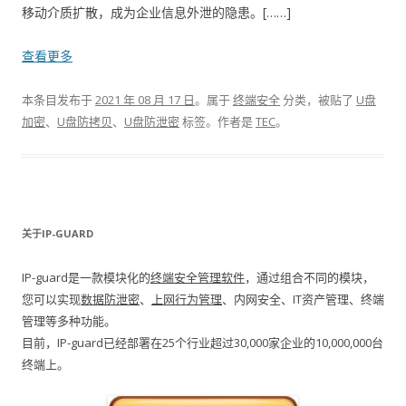
移动介质扩散，成为企业信息外泄的隐患。[……]
查看更多
本条目发布于
2021 年 08 月 17 日
。属于
终端安全
分类，被贴了
U盘
加密
、
U盘防拷贝
、
U盘防泄密
标签。
作者是
TEC
。
关于IP-GUARD
IP-guard是一款模块化的
终端安全管理软件
，通过组合不同的模块，
您可以实现
数据防泄密
、
上网行为管理
、内网安全、IT资产管理、终端
管理等多种功能。
目前，IP-guard已经部署在25个行业超过30,000家企业的10,000,000台
终端上。