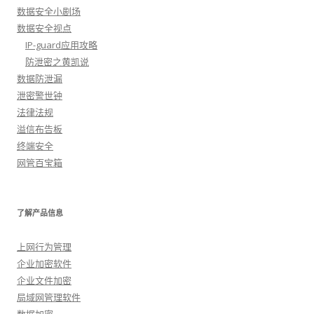
数据安全小剧场
数据安全视点
IP-guard应用攻略
防泄密之黄凯说
数据防泄漏
泄密警世钟
法律法规
溢信布告板
终端安全
网管百宝箱
了解产品信息
上网行为管理
企业加密软件
企业文件加密
局域网管理软件