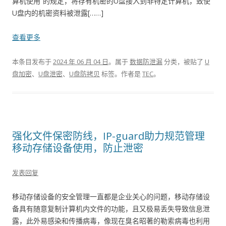
算机使用”的规定，将存有机密的U盘接入到非特定计算机，致使
U盘内的机密资料被泄露[……]
查看更多
本条目发布于
2024 年 06 月 04 日
。属于
数据防泄漏
分类，被贴了
U
盘加密
、
U盘泄密
、
U盘防拷贝
标签。
作者是
TEC
。
强化文件保密防线，IP-guard助力规范管理
移动存储设备使用，防止泄密
发表回复
移动存储设备的安全管理一直都是企业关心的问题，移动存储设
备具有随意复制计算机内文件的功能，且又极易丢失导致信息泄
露，此外易感染和传播病毒，像现在臭名昭著的勒索病毒也利用