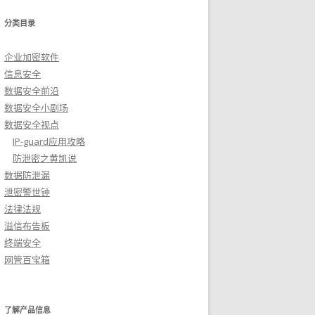
分类目录
企业加密软件
信息安全
数据安全前沿
数据安全小剧场
数据安全视点
IP-guard应用攻略
防泄密之黄凯说
数据防泄漏
泄密警世钟
法律法规
溢信布告板
终端安全
网管百宝箱
了解产品信息