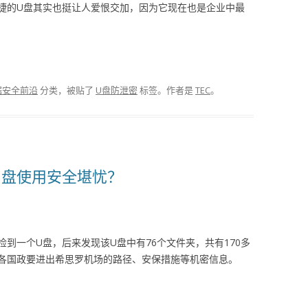
捷的U盘其实也挺让人爱恨交加，因为它现在也是企业中最
据安全前沿
分类，被贴了
U盘防泄密
标签。
作者是
TEC
。
U盘使用安全堪忧？
到一个U盘，后来发现该U盘中有76个文件夹，共有170多
各国政要进出希思罗机场的路径、安保措施等机密信息。