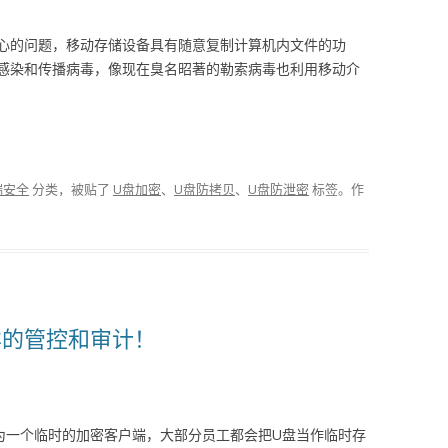
心的问题，移动存储设备具有随意复制计算机内文件的功
感染和传播病毒，像现在臭名昭著的勒索病毒也利用移动介
端安全
分类，被贴了
U盘加密
、
U盘防拷贝
、
U盘防泄密
标签。
作
样的管控和审计！
为一个临时的加密客户端，大部分员工都会把U盘当作临时存