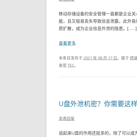
移动存储设备的安全管理一直都是企业关
能，且又极易丢失导致信息泄露，此外易
质扩散，成为企业信息外泄的隐患。[……]
查看更多
本条目发布于
2021 年 08 月 17 日
。属于
终
者是
TEC
。
U盘外泄机密？你需要这
发表回复
说起来U盘的作用还挺多的，除了可以成