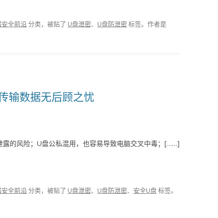
据安全前沿
分类，被贴了
U盘泄密
、
U盘防泄密
标签。
作者是
U盘传输数据无后顾之忧
露的风险；U盘公私混用，也容易导致电脑交叉中毒；[……]
据安全前沿
分类，被贴了
U盘泄密
、
U盘防泄密
、
安全U盘
标签。