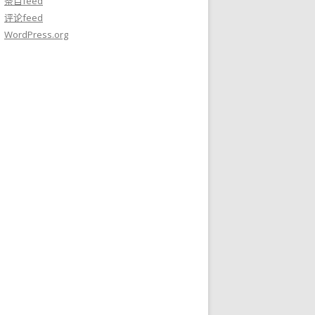
条目feed
评论feed
WordPress.org