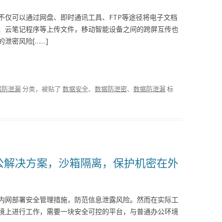
不仅可以通过网盘、即时通讯工具、FTP等途径将电子文档
、云笔记程序等上传文件，移动智能设备之间的跨屏互传也
泄密风险[……]
据防泄漏
分类，被贴了
数据安全
、
数据防泄密
、
数据防泄漏
标
程办公解决方案，沙箱隔离，保护机密在外
内网部署安全管理措施，防范信息泄露风险。然而在实际工
境上进行工作，需要一块安全可控的平台，与普通办公环境