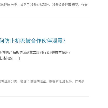
据防泄漏
分类，被贴了
移动存储管控
、
移动设备泄密
标签。
作者
该如何防止机密被合作伙伴泄露？
的模具产品被供应商拿去给同行公司0成本使用？
述问题[……]
据防泄漏
分类，被贴了
数据防泄密
、
数据防泄漏
标签。
作者是