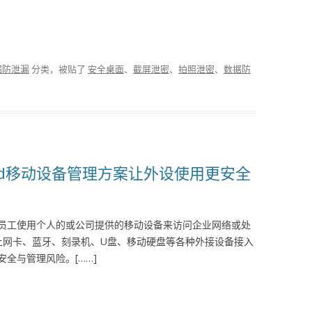
据防泄漏
分类，被贴了
安全桌面
、
截屏泄密
、
拍照泄密
、
数据防
ard移动设备管理方案让外设使用更安全
员工使用个人的或公司提供的移动设备来访问企业网络或处
、上网卡、蓝牙、刻录机、U盘、移动硬盘等各种外接设备接入
全与管理风险。[……]