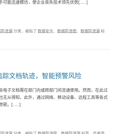
可能迅速模仿，使企业丧失技术领先优势[……]
据防泄漏
分类，被贴了
数据安全
、
数据防泄密
、
数据防泄漏
标
计，追踪文档轨迹，智能预警风险
些电子文档需在部门内或跨部门间流通使用。然而，在此过
也无从得知，此外，通过网络、移动设备、远程工具等各式
密。[……]
据防泄漏
分类，被贴了
数据防泄密
、
数据防泄漏
标签。
作者是