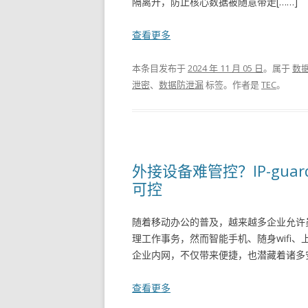
隔离开，防止核心数据被随意带走[……]
查看更多
本条目发布于
2024 年 11 月 05 日
。属于
数
泄密
、
数据防泄漏
标签。
作者是
TEC
。
外接设备难管控？IP-gu
可控
随着移动办公的普及，越来越多企业允许
理工作事务，然而智能手机、随身wifi
企业内网，不仅带来便捷，也潜藏着诸多安
查看更多