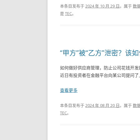
本条目发布于
2024 年 10 月 29 日
。属于
数
是
TEC
。
“甲方”被“乙方”泄密？
如何做好供应商管理，防止公司花钱开发
近日有投资者在金融平台向某公司提问了上
查看更多
本条目发布于
2024 年 08 月 20 日
。属于
数
TEC
。