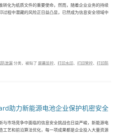
准转化为纸质文件的重要使命，然而，随着企业业务的持续
印过程中潜藏的风险正日益凸显，已然成为信息安全领域中
据防泄漏
分类，被贴了
屏幕监控
、
打印水印
、
打印管控
、
打印防
uard助力新能源电池企业保护机密安全
新与市场竞争中面临的信息安全挑战也日益严峻，新能源电
造工艺和前沿算法优化，每一项成果都是企业投入大量资源