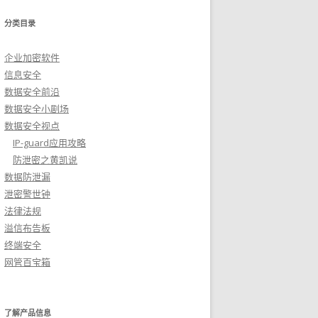
分类目录
企业加密软件
信息安全
数据安全前沿
数据安全小剧场
数据安全视点
IP-guard应用攻略
防泄密之黄凯说
数据防泄漏
泄密警世钟
法律法规
溢信布告板
终端安全
网管百宝箱
了解产品信息