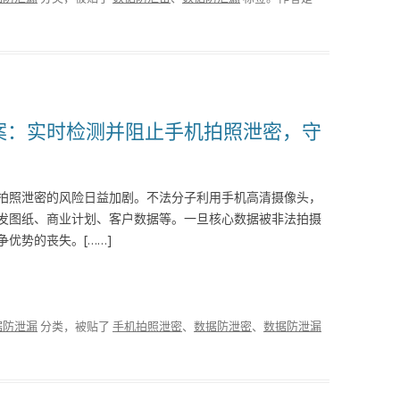
决方案：实时检测并阻止手机拍照泄密，守
拍照泄密的风险日益加剧。不法分子利用手机高清摄像头，
发图纸、商业计划、客户数据等。一旦核心数据被非法拍摄
优势的丧失。[……]
据防泄漏
分类，被贴了
手机拍照泄密
、
数据防泄密
、
数据防泄漏