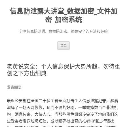
信息防泄露大讲堂_数据加密_文件加
密_加密系统
分享信息防泄漏、数据防泄密、终端安全的方法和经验
跳至内容
菜单
老黄说安全：个人信息保护大势所趋，勿待重
创之下方出细典
发表回复
最近公安部在全国二十多个省全面打击个人信息泄露犯罪，淋漓
演绎了一场天网恢恢，疏而不漏的好剧，一举端掉数百个非法机
构。消息传来，大快人心。当那些黑色组织没完没了地向我们这
些受害者发送垃圾短信，或以精确得出奇的推销电话进行骚扰