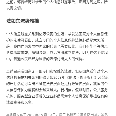
之前，都曾经历过惨重的个人信息泄露事故，正因为痛之深，所
以责之切。
法如东流势难挡
个人信息泄露关系到亿万公民的生活，从发达国家对个人信息保
护的法律可看出，成立专门的个人信息保护法律必然是大势所
趋，我国作为发展中国家的代表也需要如此。我们不能坐等信息
泄露事故来袭，痛彻骨髓，然后方思成立专法，因为在这个过程
中，普通公民已经为法律的迟滞付出太大的代价。
虽然目前我国尚无一部专门和权威的法律，但从国家近年对个人
信息的保护相关条例的修订如2009年《刑法（修正案）》及最近
的严打活动可看出不管在法律层面还是行政管控层面，我国的个
人信息保护力度将越会越来越大。我相信，假以时日，公共服务
机构、服务型企业等相关企业必然需为个人信息保护承担应有的
法律责任和义务。
本条目发布于
2012 年 05 月 10 日
。属于
防泄密之黄凯说
分类，被贴