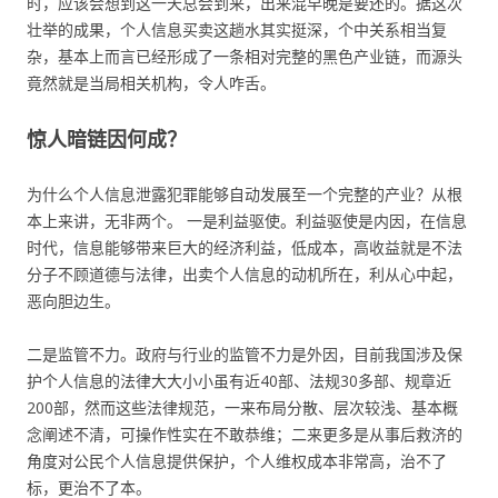
时，应该会想到这一天总会到来，出来混早晚是要还的。据这次
壮举的成果，个人信息买卖这趟水其实挺深，个中关系相当复
杂，基本上而言已经形成了一条相对完整的黑色产业链，而源头
竟然就是当局相关机构，令人咋舌。
惊人暗链因何成？
为什么个人信息泄露犯罪能够自动发展至一个完整的产业？从根
本上来讲，无非两个。 一是利益驱使。利益驱使是内因，在信息
时代，信息能够带来巨大的经济利益，低成本，高收益就是不法
分子不顾道德与法律，出卖个人信息的动机所在，利从心中起，
恶向胆边生。
二是监管不力。政府与行业的监管不力是外因，目前我国涉及保
护个人信息的法律大大小小虽有近40部、法规30多部、规章近
200部，然而这些法律规范，一来布局分散、层次较浅、基本概
念阐述不清，可操作性实在不敢恭维；二来更多是从事后救济的
角度对公民个人信息提供保护，个人维权成本非常高，治不了
标，更治不了本。