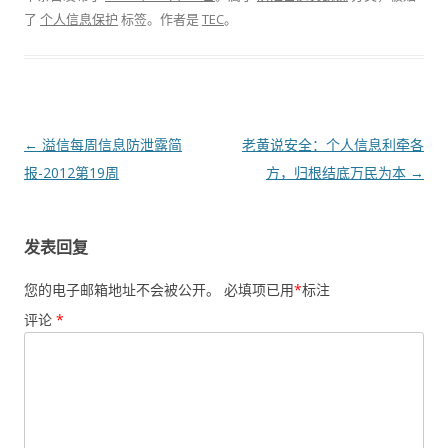
了
个人信息保护
标签。
作者是
TEC
。
文章导航
←
溢信每周信息防泄露简
老黄说安全：个人信息利牵各
报-2012第19周
方，归根结底万民为本
→
发表回复
您的电子邮箱地址不会被公开。
必填项已用
*
标注
评论
*