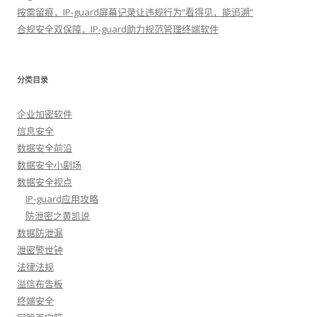
按需留痕，IP-guard屏幕记录让违规行为“看得见，能追溯”
合规安全双保障，IP-guard助力规范管理终端软件
分类目录
企业加密软件
信息安全
数据安全前沿
数据安全小剧场
数据安全视点
IP-guard应用攻略
防泄密之黄凯说
数据防泄漏
泄密警世钟
法律法规
溢信布告板
终端安全