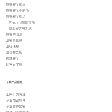
数据安全前沿
数据安全小剧场
数据安全视点
IP-guard应用攻略
防泄密之黄凯说
数据防泄漏
泄密警世钟
法律法规
溢信布告板
终端安全
网管百宝箱
了解产品信息
上网行为管理
企业加密软件
企业文件加密