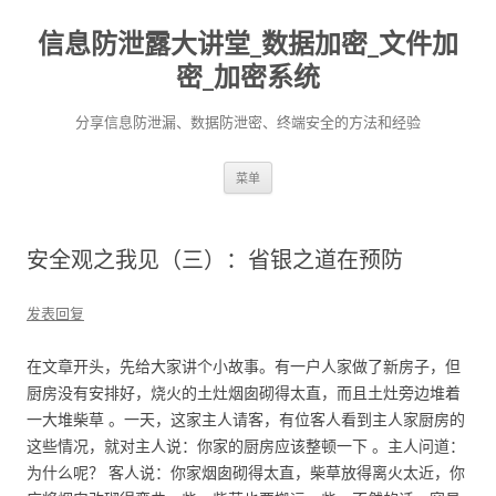
信息防泄露大讲堂_数据加密_文件加
密_加密系统
分享信息防泄漏、数据防泄密、终端安全的方法和经验
跳至内容
菜单
安全观之我见（三）：省银之道在预防
发表回复
在文章开头，先给大家讲个小故事。有一户人家做了新房子，但
厨房没有安排好，烧火的土灶烟囱砌得太直，而且土灶旁边堆着
一大堆柴草 。一天，这家主人请客，有位客人看到主人家厨房的
这些情况，就对主人说：你家的厨房应该整顿一下 。主人问道：
为什么呢？ 客人说：你家烟囱砌得太直，柴草放得离火太近，你