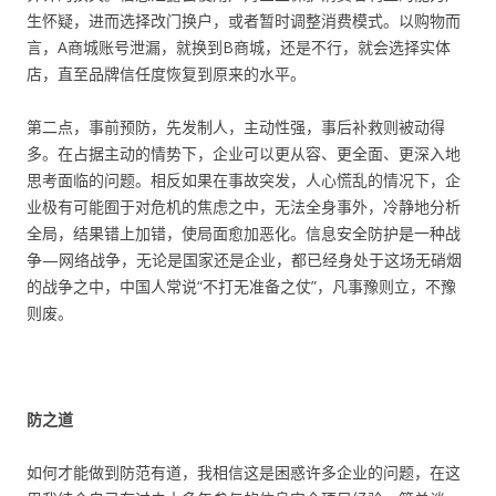
生怀疑，进而选择改门换户，或者暂时调整消费模式。以购物而
言，A商城账号泄漏，就换到B商城，还是不行，就会选择实体
店，直至品牌信任度恢复到原来的水平。
第二点，事前预防，先发制人，主动性强，事后补救则被动得
多。在占据主动的情势下，企业可以更从容、更全面、更深入地
思考面临的问题。相反如果在事故突发，人心慌乱的情况下，企
业极有可能囿于对危机的焦虑之中，无法全身事外，冷静地分析
全局，结果错上加错，使局面愈加恶化。信息安全防护是一种战
争—网络战争，无论是国家还是企业，都已经身处于这场无硝烟
的战争之中，中国人常说“不打无准备之仗”，凡事豫则立，不豫
则废。
防之道
如何才能做到防范有道，我相信这是困惑许多企业的问题，在这