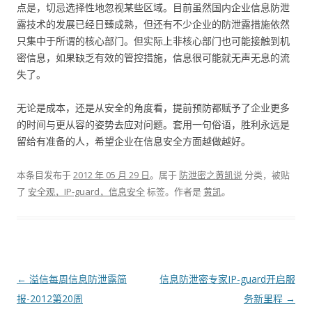
点是，切忌选择性地忽视某些区域。目前虽然国内企业信息防泄
露技术的发展已经日臻成熟，但还有不少企业的防泄露措施依然
只集中于所谓的核心部门。但实际上非核心部门也可能接触到机
密信息，如果缺乏有效的管控措施，信息很可能就无声无息的流
失了。
无论是成本，还是从安全的角度看，提前预防都赋予了企业更多
的时间与更从容的姿势去应对问题。套用一句俗语，胜利永远是
留给有准备的人，希望企业在信息安全方面越做越好。
本条目发布于
2012 年 05 月 29 日
。属于
防泄密之黄凯说
分类，被贴
了
安全观，IP-guard，信息安全
标签。
作者是
黄凯
。
文章导航
←
溢信每周信息防泄露简
信息防泄密专家IP-guard开启服
报-2012第20周
务新里程
→