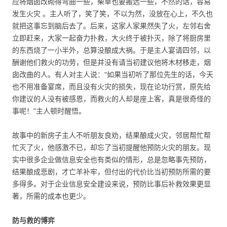
应将烟囱改砌得弯曲一些，柴草也要搬远一些，不然的话，容易
发生火灾 。主人听了，笑了笑，不以为然，没放在心上，不久也
就把这事忘到脑后去了。后来，这家人家果然失了火，左邻右舍
立即赶来，大家一起奋力扑救，大火终于被扑灭，除了将厨房里
的东西烧了一小半外，总算没酿成大祸。于是主人宴请四邻，以
酬谢他们救火的功劳，但是并没有请当初建议他将木材移走，烟
囱改曲的人。有人对主人说：“如果当初听了那位先生的话，今天
也不用准备宴席，而且没有火灾的损失，现在论功行赏，原先给
你建议的人没有被感恩，而救火的人却是座上客，真是很奇怪的
事呢！”主人顿时醒悟。
故事中的新房子主人不听朋友良劝，结果酿成火灾，邻居帮忙帮
忙灭了火，他感激不已，却忘了当初提醒他预防火灾的朋友。现
实中很多企业做信息安全也有类似的情形，总是忽略事先预防，
结果酿成悲剧，才亡羊补牢，但付出的代价比当初预防所需的要
多得多。对于企业信息安全建设来说，预防比事后补救效果更显
著，所需的成本也更少。
防与救的博弈