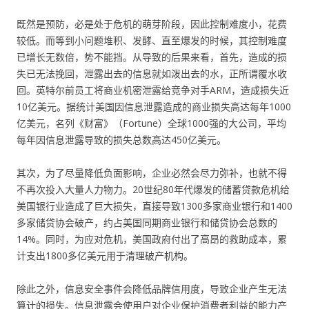
既然是预防，必是处于危机的萌芽阶段，因此控制难度小，花费
较低。而等到小问题堆积、发酵、直至爆发的时候，其控制难度
已增长无数倍，势不能挡。从导致的后果来看，首先，造成的损
失已无法挽回，泄露出去的信息就如泼出去的水，正所谓覆水收
回。英特尔前员工将商业机密泄露给竞争对手ARM，造成损失近
10亿美元。据统计美国因信息泄露造成的商业损失高达每年1000
亿美元，名列《财富》（Fortune）全球1000强的大公司，平均
每年因信息泄露导致的损失总数高达450亿美元。
其次，为了尽量降低负面影响，企业必然会尽力弥补，也就不得
不再次投入大量人力物力。20世纪80年代爆发的储蓄贷款危机给
美国银行业造成了巨大损失，直接导致1300多家商业银行和1400
多家储贷协会破产，约占美国同期商业银行和储贷协会总数的
14%。同时，为应对危机，美国政府付出了高昂的救助成本，累
计支出1800多亿美元用于清理破产机构。
除此之外，信息安全事件会降低品牌信用度，导致企业产生无法
算计的损失。信息泄露会使用户对企业保护消费者利益的能力产