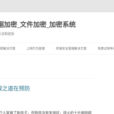
据加密_文件加密_加密系统
方法和经验
跳至内容
密解决方案
上网行为管理
终端安全管理解决方案
免费试用申
银之道在预防
户人家做了新房子，但厨房没有安排好，烧火的土灶烟囱砌