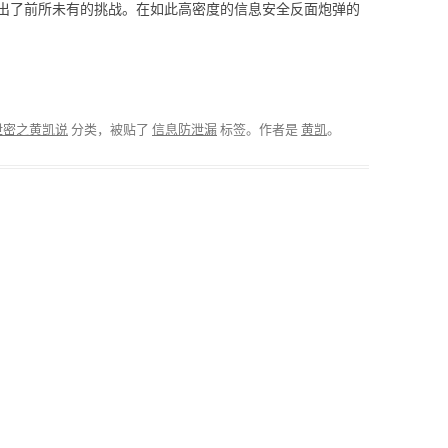
出了前所未有的挑战。在如此高密度的信息安全反面炮弹的
泄密之黄凯说
分类，被贴了
信息防泄漏
标签。
作者是
黄凯
。