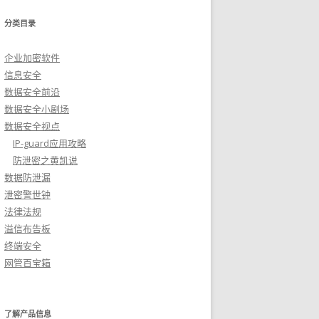
分类目录
企业加密软件
信息安全
数据安全前沿
数据安全小剧场
数据安全视点
IP-guard应用攻略
防泄密之黄凯说
数据防泄漏
泄密警世钟
法律法规
溢信布告板
终端安全
网管百宝箱
了解产品信息