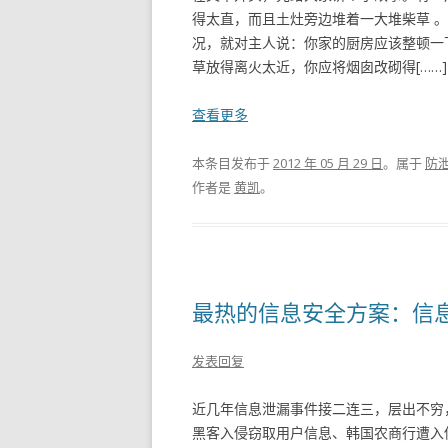
得太直，而且土灶旁边堆着一大堆柴草 
况，就对主人说：你家的厨房应该整顿一
草放得离火太近，你应将烟囱改砌得[……]
查看更多
本条目发布于
2012 年 05 月 29 日
。属于
防
作者是
黄凯
。
最热的信息安全方案：信
发表回复
近几年信息泄漏事件接二连三，层出不穷，
黑客入侵窃取用户信息、韩国农商行遭入侵宕