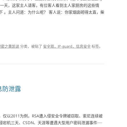
。一天，这家主人请客，有位客人看到主人家厨房的这些情
下 。主人问道：为什么呢？ 客人说：你家烟囱砌得太直，柴
泄密之黄凯说
分类，被贴了
安全观，IP-guard，信息安全
标签。
息防泄露
仅以2011为例，RSA遭入侵安全令牌被窃取、索尼连续被
机三天、CSDN、天涯等遭遇大型用户密码泄漏事件······