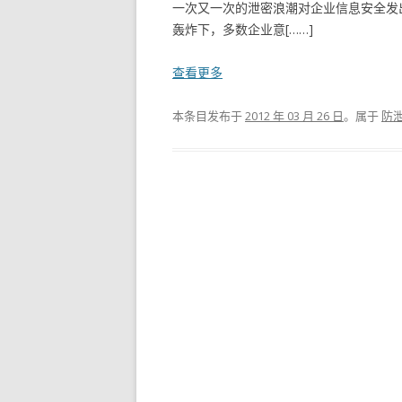
一次又一次的泄密浪潮对企业信息安全发
轰炸下，多数企业意[……]
查看更多
本条目发布于
2012 年 03 月 26 日
。属于
防