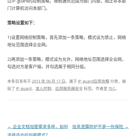
过IP-guard的控制策略，限制通讯范围为部门内部，阻止非本部
门计算机访问本部门。
策略设置如下：
1)设置网络控制策略，首先添加一条策略，模式设为禁止，网络
地址范围选择企业网。
2)再添加一条策略，模式设为允许，网络地址范围选择企业网，
勾选对方是客户端，并勾选属于相同分组。
本条目发布于
2013 年 06 月 17 日
。属于
IP-guard应用攻略
分类，被
贴了
IP-guard
、
准入控制
、
应用服务器安全
标签。
作者是
TEC
。
文章导航
←
企业文档加密需求多样，如何
信息泄露防护不是一份保险
→
选择适合的加密模式？