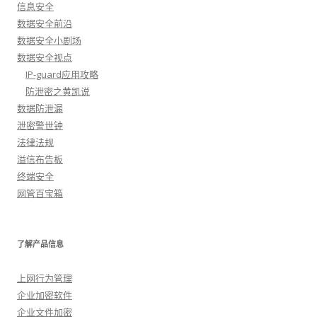
信息安全
数据安全前沿
数据安全小剧场
数据安全视点
IP-guard应用攻略
防泄密之黄凯说
数据防泄漏
泄密警世钟
法律法规
溢信布告板
终端安全
网管百宝箱
了解产品信息
上网行为管理
企业加密软件
企业文件加密