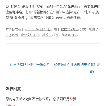
2）控制台-高级-打印控制，添加一条名为“允许###（需要允许的
应用程序名）打印”的新策略；在“动作”中选择“允许”；“打印机类
型”选择“全部”；“应用程序”中填入“###”，点击保存。
本条目发布于
2013 年 07 月 18 日
。属于
数据安全视点
分类，被贴了
IP-guard
、
企业文件加密
、
棱镜门
标签。
作者是
TEC
。
文章导航
←
信息泄露防护不是一份保险
如何防止企业内部的电子邮件泄
密？
→
发表回复
您的电子邮箱地址不会被公开。
必填项已用
*
标注
评论
*