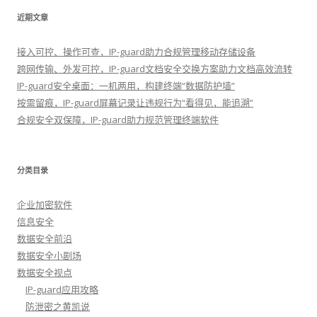
近期文章
接入可控、操作可查，IP-guard助力合规管理移动存储设备
跨网传输、外发可控，IP-guard文档安全交换方案助力文档高效流转
IP-guard安全桌面：一机两用，构建终端“数据防护墙”
按需留痕，IP-guard屏幕记录让违规行为“看得见，能追溯”
合规安全双保障，IP-guard助力规范管理终端软件
分类目录
企业加密软件
信息安全
数据安全前沿
数据安全小剧场
数据安全视点
IP-guard应用攻略
防泄密之黄凯说