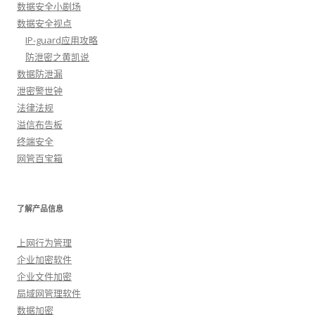
数据安全小剧场
数据安全视点
IP-guard应用攻略
防泄密之黄凯说
数据防泄漏
泄密警世钟
法律法规
溢信布告板
终端安全
网管百宝箱
了解产品信息
上网行为管理
企业加密软件
企业文件加密
局域网管理软件
数据加密