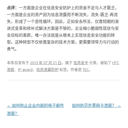
点评：
一方面是企业在信息安全防护上的资金不足与人才匮乏，
一方面是企业的资产因为信息泄露而不断流失，流失-匮乏-再流
失，形成了一个恶性循环。因此，正如安永所言，仅靠短期的渐
进式变革和修补式解决方案是不够的，企业缩小脆弱性现状与安
全目标的差距，唯一办法就是从根本上实现信息安全功能的转
型。这种转型不仅依靠复杂的技术方案，更需要领导力与行动的
勇气。
本条目发布于
2013 年 07 月 31 日
。属于
信息安全
分类，被贴了
HTC
泄密
、
IP-guard
、
信息泄露防护
标签。
作者是
TEC
。
文章导航
←
如何防止企业内部的电子邮件
如何防范外置网卡泄密？
→
泄密？