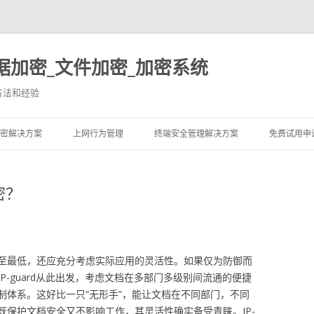
据加密_文件加密_加密系统
方法和经验
跳至内容
密解决方案
上网行为管理
终端安全管理解决方案
免费试用申
密？
至最低，还应充分考虑实际应用的灵活性。如果仅为防御而
P-guard从此出发，考虑文档在多部门多级别间流通的便捷
制体系。这好比一只“无形手”，能让文档在不同部门，不同
既保护文档安全又不影响工作，其灵活性确实备受青睐。IP-