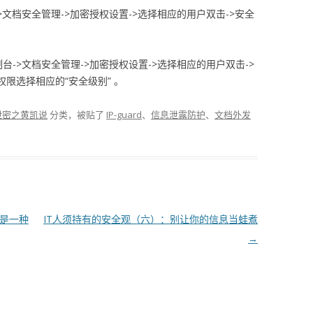
文档安全管理->加密授权设置->选择相应的用户双击->安全
->文档安全管理->加密授权设置->选择相应的用户双击->
限选择相应的“安全级别” 。
泄密之黄凯说
分类，被贴了
IP-guard
、
信息泄露防护
、
文档外发
险是一种
IT人须持有的安全观（六）：别让你的信息当蛙煮
→