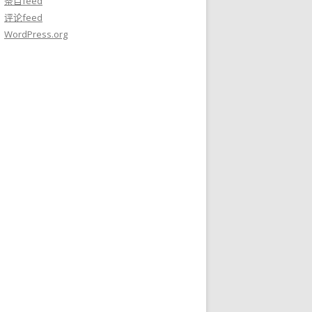
条目feed
评论feed
WordPress.org