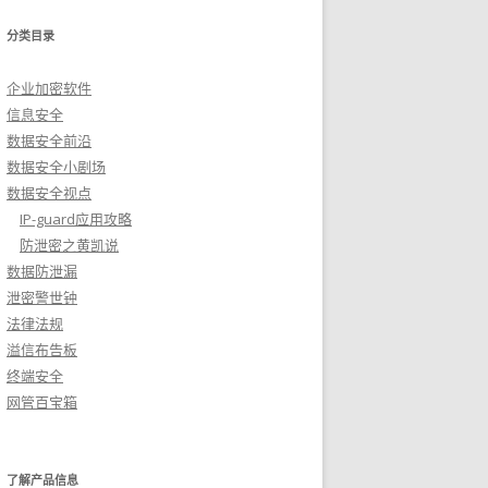
分类目录
企业加密软件
信息安全
数据安全前沿
数据安全小剧场
数据安全视点
IP-guard应用攻略
防泄密之黄凯说
数据防泄漏
泄密警世钟
法律法规
溢信布告板
终端安全
网管百宝箱
了解产品信息