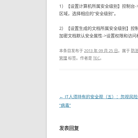
1）【设置计算机所属安全级别】控制台->
区域，选择相应的“安全级别”。
2）【设置生成的文档所属安全级别】控制台
加密文档默认安全属性->设置权限和访问权
本条目发布于
2013 年 09 月 25 日
。属于
防
管理
标签。
作者是
TEC
。
文章导航
←
IT人须持有的安全观（五）：忽视风
“病毒”
发表回复