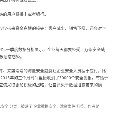
4%的用户将换卡或者银行。
仅仅带来真金白银的损失：客户减少、销售下降，还会对企
2014年一季度数据分析显示，企业每天都要经受上万条安全威
会被恶意感染。
件、来势汹汹的海量安全威胁让企业安全人员疲于应付，比
曾在2013年的三个月时间里接收到了30000个安全警报。有感于
应该采取更加积极的战略，让自己免于数据泄露带来的损
息安全
分类，被贴了
企业数据安全
、
泄密事件
标签。
作者是