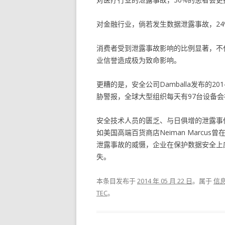
对金融行业，倘若发生数据泄露事故，2
消费者受到泄露事故影响的比例显著，不
业信誉造成极为致命影响。
更糟的是，安全公司Damballa发布的
胁警报，全球大型组织每天有97台设备
安全技术人员的匮乏、与日俱增的泄露事
如美国高端百货商店Neiman Marcus
泄露事故的威慑，企业在保护数据安全上
失。
本条目发布于
2014 年 05 月 22 日
。属于
信
TEC
。