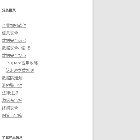
分类目录
企业加密软件
信息安全
数据安全前沿
数据安全小剧场
数据安全视点
IP-guard应用攻略
防泄密之黄凯说
数据防泄漏
泄密警世钟
法律法规
溢信布告板
终端安全
网管百宝箱
了解产品信息