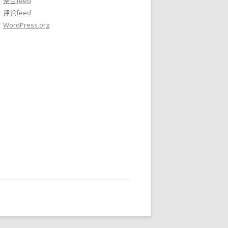
条目feed
评论feed
WordPress.org