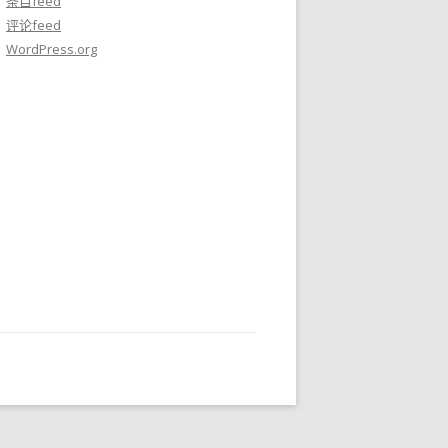
条目feed
评论feed
WordPress.org