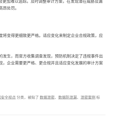
能会更加难以追踪。及时调整审计方案，在发现潜在威胁及漏
高昂处罚。
度将变得更细致更严格。适应变化来制定企业合规政策，应
的发生，而官方收集调查发现，预防机制决定了违规事件出
现，企业需要更严格、更合规并且适应变化发展的审计方案
据安全视点
分类，被贴了
数据泄密
、
数据防泄漏
、
泄密案例
标