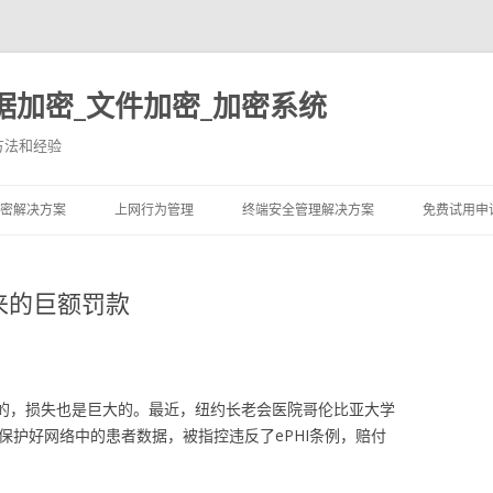
据加密_文件加密_加密系统
方法和经验
跳至内容
密解决方案
上网行为管理
终端安全管理解决方案
免费试用申
来的巨额罚款
重的，损失也是巨大的。最近，纽约长老会医院哥伦比亚大学
保护好网络中的患者数据，被指控违反了ePHI条例，赔付