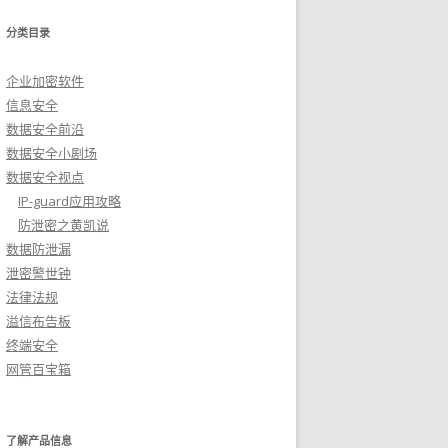
分类目录
企业加密软件
信息安全
数据安全前沿
数据安全小剧场
数据安全视点
IP-guard应用攻略
防泄密之黄凯说
数据防泄漏
泄密警世钟
法律法规
溢信布告板
终端安全
网管百宝箱
了解产品信息