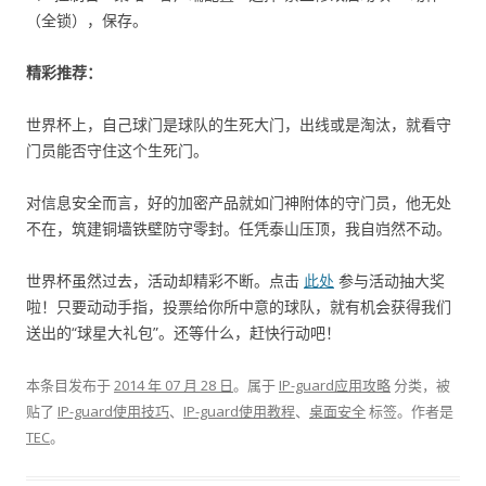
（全锁），保存。
精彩推荐：
世界杯上，自己球门是球队的生死大门，出线或是淘汰，就看守
门员能否守住这个生死门。
对信息安全而言，好的加密产品就如门神附体的守门员，他无处
不在，筑建铜墙铁壁防守零封。任凭泰山压顶，我自岿然不动。
世界杯虽然过去，活动却精彩不断。点击
此处
参与活动抽大奖
啦！只要动动手指，投票给你所中意的球队，就有机会获得我们
送出的“球星大礼包”。还等什么，赶快行动吧！
本条目发布于
2014 年 07 月 28 日
。属于
IP-guard应用攻略
分类，被
贴了
IP-guard使用技巧
、
IP-guard使用教程
、
桌面安全
标签。
作者是
TEC
。