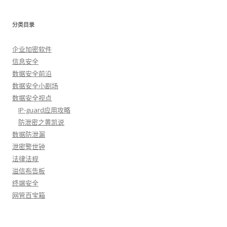
分类目录
企业加密软件
信息安全
数据安全前沿
数据安全小剧场
数据安全视点
IP-guard应用攻略
防泄密之黄凯说
数据防泄漏
泄密警世钟
法律法规
溢信布告板
终端安全
网管百宝箱