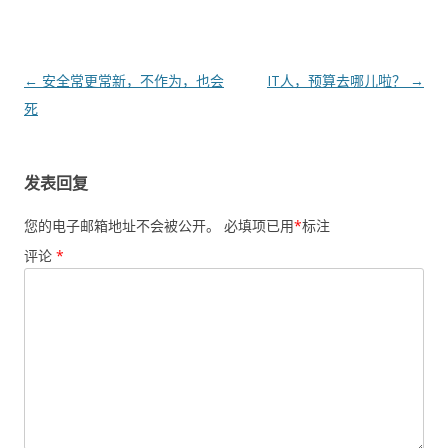
文章导航
←
安全常更常新，不作为，也会
IT人，预算去哪儿啦？
→
死
发表回复
您的电子邮箱地址不会被公开。
必填项已用
*
标注
评论
*