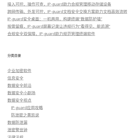
接入可控、操作可查，IP-guard助力合规管理移动存储设备
跨网传输、外发可控，IP-guard文档安全交换方案助力文档高效流转
IP-guard安全桌面：一机两用，构建终端“数据防护墙”
按需留痕，IP-guard屏幕记录让违规行为“看得见，能追溯”
合规安全双保障，IP-guard助力规范管理终端软件
分类目录
企业加密软件
信息安全
数据安全前沿
数据安全小剧场
数据安全视点
IP-guard应用攻略
防泄密之黄凯说
数据防泄漏
泄密警世钟
法律法规