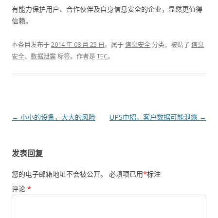
有能力保护用户、合作伙伴及自身信息安全的企业，显然更值得
信赖。
本条目发布于
2014 年 08 月 25 日
。属于
信息安全
分类，被贴了
信息
安全
、
数据泄露
标签。
作者是
TEC
。
文章导航
←
小小的设备，大大的风险
UPS中招，客户数据可能泄露
→
发表回复
您的电子邮箱地址不会被公开。
必填项已用
*
标注
评论
*