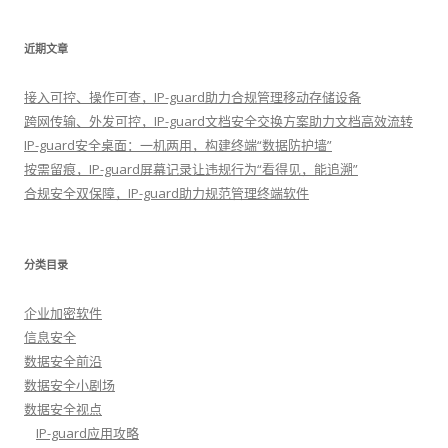
近期文章
接入可控、操作可查，IP-guard助力合规管理移动存储设备
跨网传输、外发可控，IP-guard文档安全交换方案助力文档高效流转
IP-guard安全桌面：一机两用，构建终端“数据防护墙”
按需留痕，IP-guard屏幕记录让违规行为“看得见，能追溯”
合规安全双保障，IP-guard助力规范管理终端软件
分类目录
企业加密软件
信息安全
数据安全前沿
数据安全小剧场
数据安全视点
IP-guard应用攻略