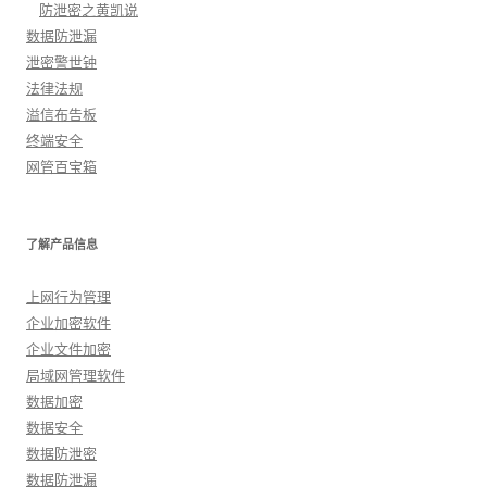
防泄密之黄凯说
数据防泄漏
泄密警世钟
法律法规
溢信布告板
终端安全
网管百宝箱
了解产品信息
上网行为管理
企业加密软件
企业文件加密
局域网管理软件
数据加密
数据安全
数据防泄密
数据防泄漏