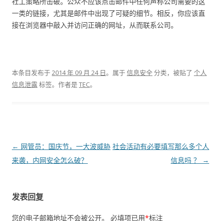
社工策略所击破。公众不应该点击邮件中任何声称公司需要的这
一类的链接，尤其是邮件中出现了可疑的细节。相反，你应该直
接在浏览器中敲入并访问正确的网址，从而联系公司。
本条目发布于
2014 年 09 月 24 日
。属于
信息安全
分类，被贴了
个人
信息泄露
标签。
作者是
TEC
。
文章导航
←
网管员：国庆节，一大波威胁
社会活动有必要填写那么多个人
来袭，内网安全怎么破？
信息吗 ？
→
发表回复
您的电子邮箱地址不会被公开。
必填项已用
*
标注