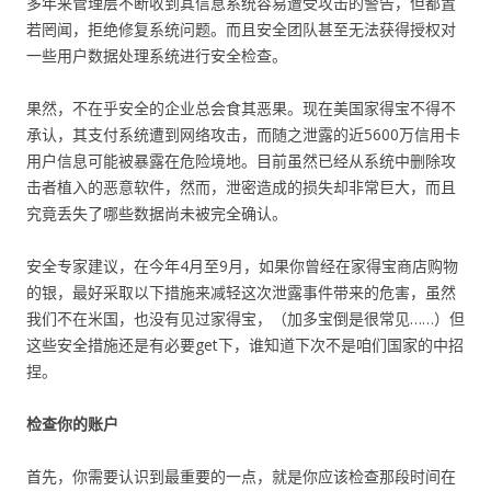
多年来管理层不断收到其信息系统容易遭受攻击的警告，但都置
若罔闻，拒绝修复系统问题。而且安全团队甚至无法获得授权对
一些用户数据处理系统进行安全检查。
果然，不在乎安全的企业总会食其恶果。现在美国家得宝不得不
承认，其支付系统遭到网络攻击，而随之泄露的近5600万信用卡
用户信息可能被暴露在危险境地。目前虽然已经从系统中删除攻
击者植入的恶意软件，然而，泄密造成的损失却非常巨大，而且
究竟丢失了哪些数据尚未被完全确认。
安全专家建议，在今年4月至9月，如果你曾经在家得宝商店购物
的银，最好采取以下措施来减轻这次泄露事件带来的危害，虽然
我们不在米国，也没有见过家得宝，（加多宝倒是很常见……）但
这些安全措施还是有必要get下，谁知道下次不是咱们国家的中招
捏。
检查你的账户
首先，你需要认识到最重要的一点，就是你应该检查那段时间在