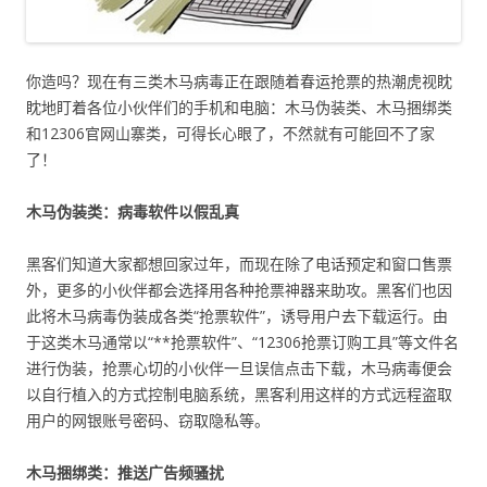
你造吗？现在有三类木马病毒正在跟随着春运抢票的热潮虎视眈
眈地盯着各位小伙伴们的手机和电脑：木马伪装类、木马捆绑类
和12306官网山寨类，可得长心眼了，不然就有可能回不了家
了！
木马伪装类：病毒软件以假乱真
黑客们知道大家都想回家过年，而现在除了电话预定和窗口售票
外，更多的小伙伴都会选择用各种抢票神器来助攻。黑客们也因
此将木马病毒伪装成各类“抢票软件”，诱导用户去下载运行。由
于这类木马通常以“**抢票软件”、“12306抢票订购工具”等文件名
进行伪装，抢票心切的小伙伴一旦误信点击下载，木马病毒便会
以自行植入的方式控制电脑系统，黑客利用这样的方式远程盗取
用户的网银账号密码、窃取隐私等。
木马捆绑类：推送广告频骚扰