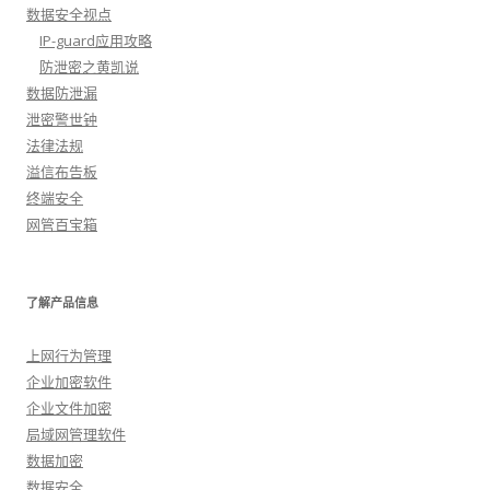
数据安全视点
IP-guard应用攻略
防泄密之黄凯说
数据防泄漏
泄密警世钟
法律法规
溢信布告板
终端安全
网管百宝箱
了解产品信息
上网行为管理
企业加密软件
企业文件加密
局域网管理软件
数据加密
数据安全