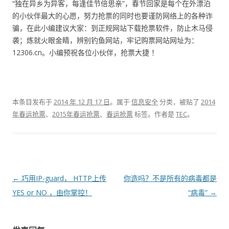
“独在异乡为异客，每逢佳节倍思亲”，春节回家是每个在外漂泊
的小伙伴最大的心愿，努力抢票的同时也要谨防网络上的各种诈
骗，在此小编建议大家：到正规网站下载抢票软件，防止木马侵
袭；炼就火眼金睛，辨别钓鱼网站，牢记购票网站网址为：
12306.cn。小编预祝各位小伙伴，抢票大捷 ！
本条目发布于
2014 年 12 月 17 日
。属于
信息安全
分类，被贴了
2014
年春运抢票
、
2015年春运抢票
、
春运抢票
标签。
作者是
TEC
。
文章导航
←
巧用IP-guard， HTTP上传
你造吗？不是所有的病毒都是
YES or NO ，由你掌控！
“病毒”
→