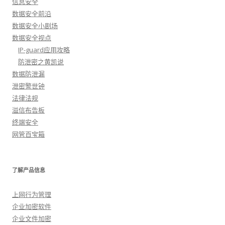
信息安全
数据安全前沿
数据安全小剧场
数据安全视点
IP-guard应用攻略
防泄密之黄凯说
数据防泄漏
泄密警世钟
法律法规
溢信布告板
终端安全
网管百宝箱
了解产品信息
上网行为管理
企业加密软件
企业文件加密