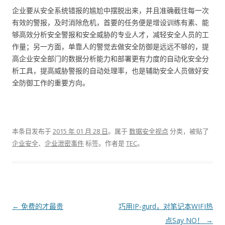
企业要从安全系统错报的尴尬中摆脱出来，并且准确截住每一次
有效的警报，及时消除危机，首要的任务便是增设训练有素、能
够高效分析安全警报和安全威胁的专业人才，减轻安全人员的工
作量；另一方面，单靠人的警觉去做安全防御是远远不够的，提
高企业安全部门的数据分析能力和部署更有力度的自动化安全分
析工具，提高威胁警报的自动处理率，也是辅助安全人员做好安
全防御工作的重要方向。
本条目发布于
2015 年 01 月 28 日
。属于
数据安全视点
分类，被贴了
企业安全
、
企业泄密事件
标签。
作者是
TEC
。
文章导航
←
免费的才最贵
巧用IP-gurd，对笔记本WIFI热
点Say NO！
→