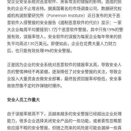
受企业安全系统对恶意软件、黑客攻击的错报的影响，造成的损
失的企业不止塔吉特。据美国著名的市场调查公司、数据研究权
威机构波耐蒙研究所（Ponemon Institute）近日发布的关于恶
意软件入侵警报的安全报告《遏制恶意软件的代价》显示：一家
大企业每周平均要接到1.7万个恶意软件警报，其中只有19%的警
报有效，误报率惊人，安全软件的误报为每家企业每年带来的损
失平均高达130万美元。即便如此，企业在花费大量人力财力
后，也只能有效处理4%的安全警报。
正是因为企业的安全系统对恶意软件的错报率太高，导致安全人
员的警惕神经不再紧绷，逐渐降低了对安全警报的关注，导致企
业投入大量资金去做安全部署，最终投资回报率却极低，安全事
故依然像不定时炸弹随时爆炸。
安全人员工作量大
由于误报率居高不下，且越来越多的安全警报已经超出企业处理
能力，很多企业选择关闭安全产品的一些功能，或者索性忽略那
些应接不暇的安全警报，但随之而来的风险是可能会漏掉一些真