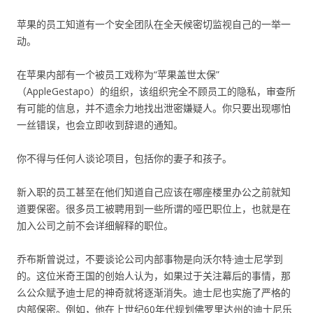
苹果的员工知道有一个安全团队在全天候密切监视自己的一举一
动。
在苹果内部有一个被员工戏称为“苹果盖世太保”
（AppleGestapo）的组织，该组织完全不顾员工的隐私，审查所
有可能的信息，并不遗余力地找出泄密嫌疑人。你只要出现哪怕
一丝错误，也会立即收到辞退的通知。
你不得与任何人谈论项目，包括你的妻子和孩子。
新入职的员工甚至在他们知道自己应该在哪座楼里办公之前就知
道要保密。很多员工被聘用到一些所谓的哑巴职位上，也就是在
加入公司之前不会详细解释的职位。
乔布斯曾说过，不要谈论公司内部事物是向沃尔特·迪士尼学到
的。这位米奇王国的创始人认为，如果过于关注幕后的事情，那
么公众赋予迪士尼的神奇就将逐渐消失。迪士尼也实施了严格的
内部保密。例如，他在上世纪60年代规划佛罗里达州的迪士尼乐