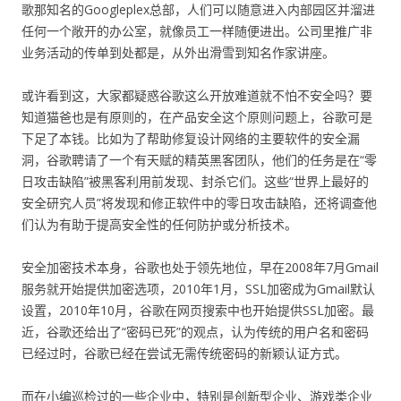
歌那知名的Googleplex总部，人们可以随意进入内部园区并溜进
任何一个敞开的办公室，就像员工一样随便进出。公司里推广非
业务活动的传单到处都是，从外出滑雪到知名作家讲座。
或许看到这，大家都疑惑谷歌这么开放难道就不怕不安全吗？要
知道猫爸也是有原则的，在产品安全这个原则问题上，谷歌可是
下足了本钱。比如为了帮助修复设计网络的主要软件的安全漏
洞，谷歌聘请了一个有天赋的精英黑客团队，他们的任务是在“零
日攻击缺陷”被黑客利用前发现、封杀它们。这些“世界上最好的
安全研究人员”将发现和修正软件中的零日攻击缺陷，还将调查他
们认为有助于提高安全性的任何防护或分析技术。
安全加密技术本身，谷歌也处于领先地位，早在2008年7月Gmail
服务就开始提供加密选项，2010年1月，SSL加密成为Gmail默认
设置，2010年10月，谷歌在网页搜索中也开始提供SSL加密。最
近，谷歌还给出了“密码已死”的观点，认为传统的用户名和密码
已经过时，谷歌已经在尝试无需传统密码的新颖认证方式。
而在小编巡检过的一些企业中，特别是创新型企业、游戏类企业