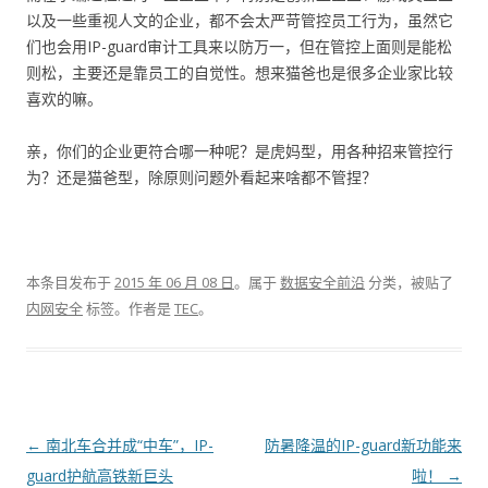
以及一些重视人文的企业，都不会太严苛管控员工行为，虽然它
们也会用IP-guard审计工具来以防万一，但在管控上面则是能松
则松，主要还是靠员工的自觉性。想来猫爸也是很多企业家比较
喜欢的嘛。
亲，你们的企业更符合哪一种呢？是虎妈型，用各种招来管控行
为？还是猫爸型，除原则问题外看起来啥都不管捏？
本条目发布于
2015 年 06 月 08 日
。属于
数据安全前沿
分类，被贴了
内网安全
标签。
作者是
TEC
。
文章导航
←
南北车合并成“中车”，IP-
防暑降温的IP-guard新功能来
guard护航高铁新巨头
啦！
→