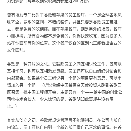
力资源部门每年收到求职简历都超过200万份。
曾有博友专门比对了谷歌和苹果的员工餐厅，一个是全球各地风
味齐全，宽敞的空间，不错的装饰，并且只要是谷歌员工带进
去，都是免费的吃到撑。而在苹果餐厅，则是另外的场景，餐厅
小而拥挤，所有食物都不是免费的，你得快速吃完，因为很多人
站在你面前等你的位置。这个餐厅饮食的区别也正能看出企业的
文化区别。
谷歌是一种开放的文化。它鼓励员工之间互相讨论工作，既可以
互相学习，也可以互相激发灵感。员工还可以自由组织讨论会和
内部聚会。如果某个员工听说另一个组的项目更有意思，可以申
请加入另一个组。（听说曾经中国某著名天使投资人跑到谷歌园
区召集一批中国工程师开会，主题只有一个——给中国的创业公
司挖技术合伙人。令人惊讶的是，谷歌明知此事却并没有阻
止。）
其实从创立之初，谷歌就规定管理层不能限制员工在公司内部自
由流动，员工可以自由到一个新的部门做自己喜欢的事情。在谷