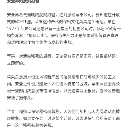
安全界的虎妈狼爸
安全界名气最响的虎妈狼爸，绝对颁给苹果公司。要知道在开放
式的硅谷IT圈，苹果这种严格的保密文化真真是个奇葩。早在
1977年苹果公司还是只有一座楼房的初创公司时，休息室就有一
横条写着：“祸从口出”。保密与生产力正是苹果对传统管理真理
和透明理念作为企业优点发起的挑战。
苹果，对泄露秘密的惩罚，无论是有意还是无意，结果都将是：
立即解约。
苹果总是想方设法地将新产品的信息限制在尽可能少的员工之
间。安全证件也只能允许人们进入特定的区域。苹果高管会向公
司一些部门故意发布错误信息，以便追查泄密根源。办公区普遍
安装了摄像头。
苹果工程师以保守秘密而著称，因为他们都担心因为乱讲话而被
炒鱿鱼。如果要在会上讨论某个话题，必须确保与会所有员工都
是与这个秘密有利害关系。