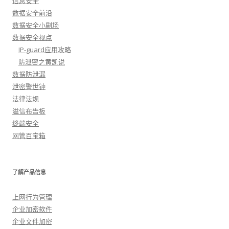
信息安全
数据安全前沿
数据安全小剧场
数据安全视点
IP-guard应用攻略
防泄密之黄凯说
数据防泄漏
泄密警世钟
法律法规
溢信布告板
终端安全
网管百宝箱
了解产品信息
上网行为管理
企业加密软件
企业文件加密