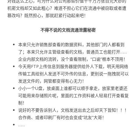
对钱这么上心，可为什么对公司那些价值千千万万张百元大钞的
机密文档却又如此粗心？难道不担心它们在流通中被窃取或者遭
篡改吗？既然担心，那就赶紧行动起来吧！
不得不说的文档流通泄露秘密
本来只允许销售部查看的数据资料，其他部门的人都看到
了；本来只允许主管级查看的文档，普通员工也能打开……
企业内部文档的流转，没个查看限制，“口谕”根本不顶用！
今天用FTP上传信息到服务器提供给外人下载，明天用网络
传输工具给别人发送不可外传的信息，更别说一拖拽就可以
发送文件的，网管都变得有心无力！
小小一个U盘，放桌面上谁都可以顺手拿走，放家里老婆还
可能用来存储照片呢，里面的工作资料被人轻易打开查看复
制！
说好的不要告诉别人，文档发送出去之后却天下皆知！！！
合作商、或者印刷厂有时也会变成“坑友”大哥！
……