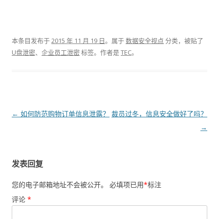
本条目发布于
2015 年 11 月 19 日
。属于
数据安全视点
分类，被贴了
U盘泄密
、
企业员工泄密
标签。
作者是
TEC
。
文章导航
←
如何防范购物订单信息泄露？
裁员过冬，信息安全做好了吗？
→
发表回复
您的电子邮箱地址不会被公开。
必填项已用
*
标注
评论
*