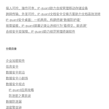
接入可控、操作可查，IP-guard助力合规管理移动存储设备
跨网传输、外发可控，IP-guard文档安全交换方案助力文档高效流转
IP-guard安全桌面：一机两用，构建终端“数据防护墙”
按需留痕，IP-guard屏幕记录让违规行为“看得见，能追溯”
合规安全双保障，IP-guard助力规范管理终端软件
分类目录
企业加密软件
信息安全
数据安全前沿
数据安全小剧场
数据安全视点
IP-guard应用攻略
防泄密之黄凯说
数据防泄漏
泄密警世钟