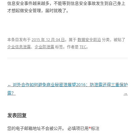
信息安全事件越来越多，不能等到信息安全事故发生到自己身上
才想起做安全管理，届时就晚了。
本条目发布于
2015 年 12 月 04 日
。属于
数据安全前沿
分类，被贴了
企业信息泄露
、
企业防泄露
标签。
作者是
TEC
。
文章导航
←
对外合作如何避免商业秘密泄
展望2016：防泄露还得三重保护
露？
→
发表回复
您的电子邮箱地址不会被公开。
必填项已用
*
标注