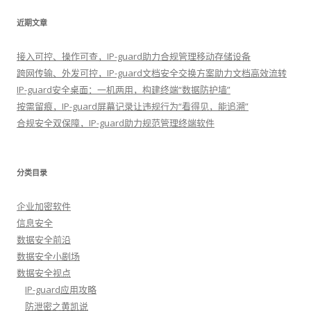
近期文章
接入可控、操作可查，IP-guard助力合规管理移动存储设备
跨网传输、外发可控，IP-guard文档安全交换方案助力文档高效流转
IP-guard安全桌面：一机两用，构建终端“数据防护墙”
按需留痕，IP-guard屏幕记录让违规行为“看得见，能追溯”
合规安全双保障，IP-guard助力规范管理终端软件
分类目录
企业加密软件
信息安全
数据安全前沿
数据安全小剧场
数据安全视点
IP-guard应用攻略
防泄密之黄凯说