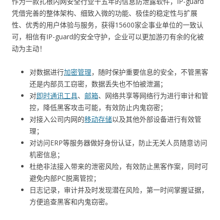
作为一款扎根内网安全行业十五年的信息防泄露软件，IP-guard
凭借完善的整体架构、细致入微的功能、极佳的稳定性与扩展
性、优秀的用户体验与服务，获得15600家企事业单位的一致认
可，相信有IP-guard的安全守护，企业可以更加游刃有余的化被
动为主动！
对数据进行
加密管理
，随时保护重要信息的安全，不管黑客
还是内部员工窃密，数据丢失也不怕被泄漏；
对
即时通讯工具
、
邮箱
、网络共享等网络行为进行审计和管
控，降低黑客攻击可能，有效防止内鬼窃密；
对接入公司内网的
移动存储
以及其他外部设备进行有效管
理；
对访问ERP等服务器做好身份认证，防止无关人员随意访问
机密信息；
杜绝非法接入带来的泄密风险，有效防止黑客作案，同时可
避免内部PC脱离管控；
日志记录，审计并及时发现潜在风险，第一时间掌握证据，
方便追查黑客和内鬼窃密。