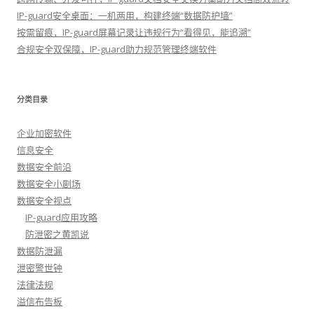
IP-guard安全桌面：一机两用，构建终端“数据防护墙”
按需留痕，IP-guard屏幕记录让违规行为“看得见，能追溯”
合规安全双保障，IP-guard助力规范管理终端软件
分类目录
企业加密软件
信息安全
数据安全前沿
数据安全小剧场
数据安全视点
IP-guard应用攻略
防泄密之黄凯说
数据防泄漏
泄密警世钟
法律法规
溢信布告板