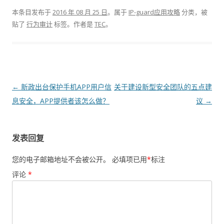
本条目发布于
2016 年 08 月 25 日
。属于
IP-guard应用攻略
分类，被
贴了
行为审计
标签。
作者是
TEC
。
文章导航
←
新政出台保护手机APP用户信
关于建设新型安全团队的五点建
息安全，APP提供者该怎么做？
议
→
发表回复
您的电子邮箱地址不会被公开。
必填项已用
*
标注
评论
*