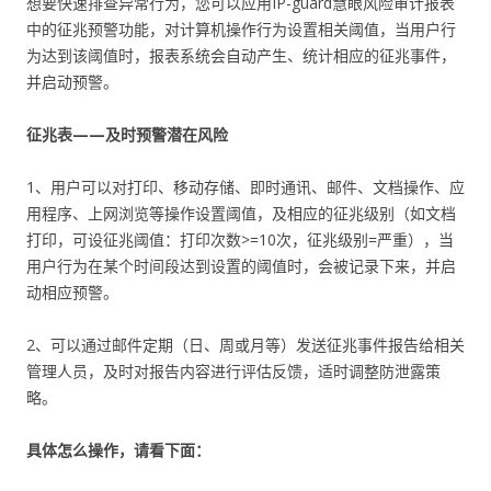
想要快速排查异常行为，您可以应用IP-guard慧眼风险审计报表
中的征兆预警功能，对计算机操作行为设置相关阈值，当用户行
为达到该阈值时，报表系统会自动产生、统计相应的征兆事件，
并启动预警。
征兆表——及时预警潜在风险
1、用户可以对打印、移动存储、即时通讯、邮件、文档操作、应
用程序、上网浏览等操作设置阈值，及相应的征兆级别（如文档
打印，可设征兆阈值：打印次数>=10次，征兆级别=严重），当
用户行为在某个时间段达到设置的阈值时，会被记录下来，并启
动相应预警。
2、可以通过邮件定期（日、周或月等）发送征兆事件报告给相关
管理人员，及时对报告内容进行评估反馈，适时调整防泄露策
略。
具体怎么操作，请看下面：