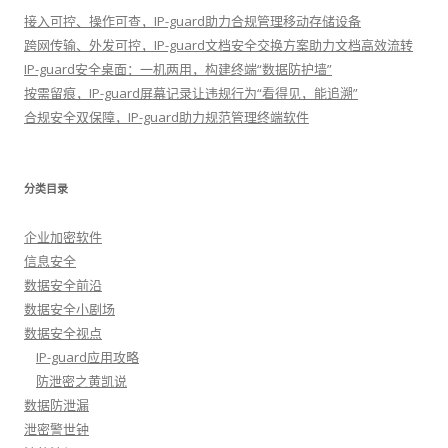
接入可控、操作可查，IP-guard助力合规管理移动存储设备
跨网传输、外发可控，IP-guard文档安全交换方案助力文档高效流转
IP-guard安全桌面：一机两用，构建终端“数据防护墙”
按需留痕，IP-guard屏幕记录让违规行为“看得见，能追溯”
合规安全双保障，IP-guard助力规范管理终端软件
分类目录
企业加密软件
信息安全
数据安全前沿
数据安全小剧场
数据安全视点
IP-guard应用攻略
防泄密之黄凯说
数据防泄漏
泄密警世钟