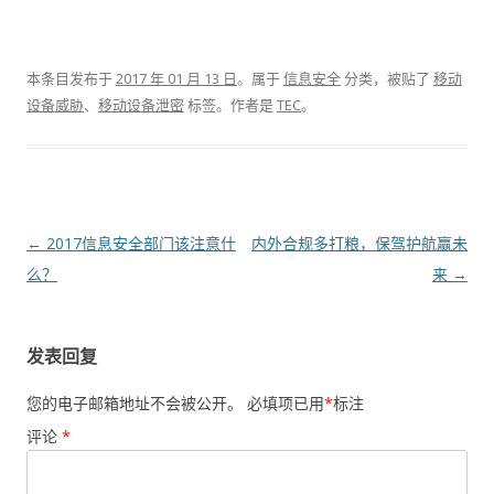
本条目发布于
2017 年 01 月 13 日
。属于
信息安全
分类，被贴了
移动
设备威胁
、
移动设备泄密
标签。
作者是
TEC
。
文章导航
←
2017信息安全部门该注意什
内外合规多打粮，保驾护航赢未
么？
来
→
发表回复
您的电子邮箱地址不会被公开。
必填项已用
*
标注
评论
*