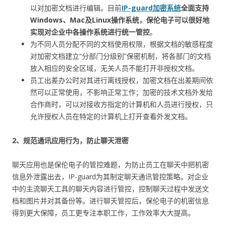
以对加密文档进行编辑。目前
IP-guard加密系统
全面支持
Windows、Mac及Linux操作系统，
保伦电子可以很好地
实现对企业中各操作系统进行统一管控
。
为不同人员分配不同的文档使用权限，根据文档的敏感程度
对加密文档建立“分部门分级别”保密机制，将各部门的文档
放入相应的安全区域，无关人员不能打开非授权文档。
员工出差办公时对其进行离线授权，加密文档在出差期间依
然可以正常使用，不影响正常工作；加密的技术文档外发给
合作商时，可以对接收方指定的计算机和人员进行授权，只
允许授权人员在特定的计算机上打开查看外发文档。
2、规范通讯应用行为，防止聊天泄密
聊天应用也是保伦电子的管控难题，为防止员工在聊天中把机密
信息外泄露出去，IP-guard为其制定聊天通讯管控策略。对企业
中的主流聊天工具的聊天内容进行管控，控制聊天过程中发送文
档和图片并对其备份等。进行聊天管控后，保伦电子的机密信息
得到更大保障，员工更专注本职工作，工作效率大大提高。