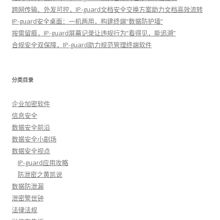
跨网传输、外发可控，IP-guard文档安全交换方案助力文档高效流转
IP-guard安全桌面：一机两用，构建终端“数据防护墙”
按需留痕，IP-guard屏幕记录让违规行为“看得见，能追溯”
合规安全双保障，IP-guard助力规范管理终端软件
分类目录
企业加密软件
信息安全
数据安全前沿
数据安全小剧场
数据安全视点
IP-guard应用攻略
防泄密之黄凯说
数据防泄漏
泄密警世钟
法律法规