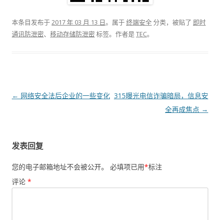
本条目发布于
2017 年 03 月 13 日
。属于
终端安全
分类，被贴了
即时
通讯防泄密
、
移动存储防泄密
标签。
作者是
TEC
。
文章导航
←
网络安全法后企业的一些变化
315曝光电信诈骗暗局，信息安
全再成焦点
→
发表回复
您的电子邮箱地址不会被公开。
必填项已用
*
标注
评论
*