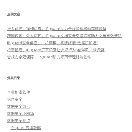
近期文章
接入可控、操作可查，IP-guard助力合规管理移动存储设备
跨网传输、外发可控，IP-guard文档安全交换方案助力文档高效流转
IP-guard安全桌面：一机两用，构建终端“数据防护墙”
按需留痕，IP-guard屏幕记录让违规行为“看得见，能追溯”
合规安全双保障，IP-guard助力规范管理终端软件
分类目录
企业加密软件
信息安全
数据安全前沿
数据安全小剧场
数据安全视点
IP-guard应用攻略