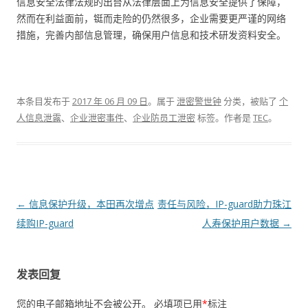
信息安全法律法规的出台从法律层面上为信息安全提供了保障，
然而在利益面前，铤而走险的仍然很多，企业需要更严谨的网络
措施，完善内部信息管理，确保用户信息和技术研发资料安全。
本条目发布于
2017 年 06 月 09 日
。属于
泄密警世钟
分类，被贴了
个
人信息泄露
、
企业泄密事件
、
企业防员工泄密
标签。
作者是
TEC
。
文章导航
←
信息保护升级，本田再次增点
责任与风险，IP-guard助力珠江
续购IP-guard
人寿保护用户数据
→
发表回复
您的电子邮箱地址不会被公开。
必填项已用
*
标注