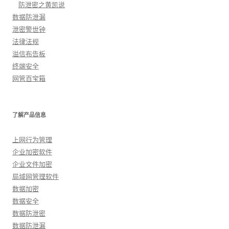
防泄密之黄凯说
数据防泄漏
泄密警世钟
法律法规
溢信布告板
终端安全
网管百宝箱
了解产品信息
上网行为管理
企业加密软件
企业文件加密
局域网管理软件
数据加密
数据安全
数据防泄密
数据防泄漏