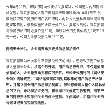
去年6月22日，智联招聘向公安机关报案称，公司通过内部网巡
检发现，智联招聘的大客户部销售经理申欢自2016年1月至今，
非法获取客户简历库用户名和密码，向外大批量私自非法兜售简
历谋取暴利，涉及数量和金额十分巨大。报案人员说，智联招聘
每份简历给招聘方报价是50元，申欢对外的兜售价格为2元至2.5
元一份，公司为此蒙受损失近2500万。
网络安全法后，企业需要承担更多信息保护责任
智联招聘因为此次事件不仅蒙受经济的损失，还导致了用户信息
被大量非法外泄。
从这个月开始，用户信息被外泄，不仅是偷卖
信息的人，企业也要承担相应的责任。已经正式施行的《网络安
全法》明确规定：“网络运营者应当对其收集的用户信息严格保
密，并建立健全用户信息保护制度”。那些存储着大量个人隐私信
息的平台，未尽保护义务的，将根据相关规定罚款警告，情节严
重的则被责令暂停相关业务停业整顿、关闭网站、吊销相关业务
许可证或者吊销营销执照。