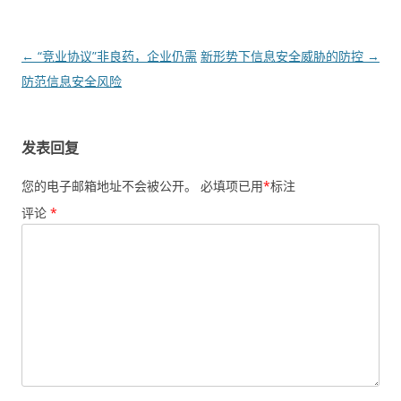
文章导航
←
“竞业协议”非良药，企业仍需
新形势下信息安全威胁的防控
→
防范信息安全风险
发表回复
您的电子邮箱地址不会被公开。
必填项已用
*
标注
评论
*