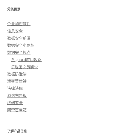
分类目录
企业加密软件
信息安全
数据安全前沿
数据安全小剧场
数据安全视点
IP-guard应用攻略
防泄密之黄凯说
数据防泄漏
泄密警世钟
法律法规
溢信布告板
终端安全
网管百宝箱
了解产品信息