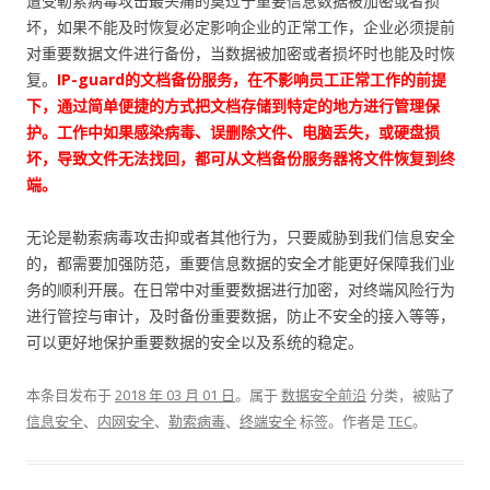
遭受勒索病毒攻击最头痛的莫过于重要信息数据被加密或者损
坏，如果不能及时恢复必定影响企业的正常工作，企业必须提前
对重要数据文件进行备份，当数据被加密或者损坏时也能及时恢
复。
IP-guard的文档备份服务，在不影响员工正常工作的前提
下，通过简单便捷的方式把文档存储到特定的地方进行管理保
护。工作中如果感染病毒、误删除文件、电脑丢失，或硬盘损
坏，导致文件无法找回，都可从文档备份服务器将文件恢复到终
端。
无论是勒索病毒攻击抑或者其他行为，只要威胁到我们信息安全
的，都需要加强防范，重要信息数据的安全才能更好保障我们业
务的顺利开展。在日常中对重要数据进行加密，对终端风险行为
进行管控与审计，及时备份重要数据，防止不安全的接入等等，
可以更好地保护重要数据的安全以及系统的稳定。
本条目发布于
2018 年 03 月 01 日
。属于
数据安全前沿
分类，被贴了
信息安全
、
内网安全
、
勒索病毒
、
终端安全
标签。
作者是
TEC
。