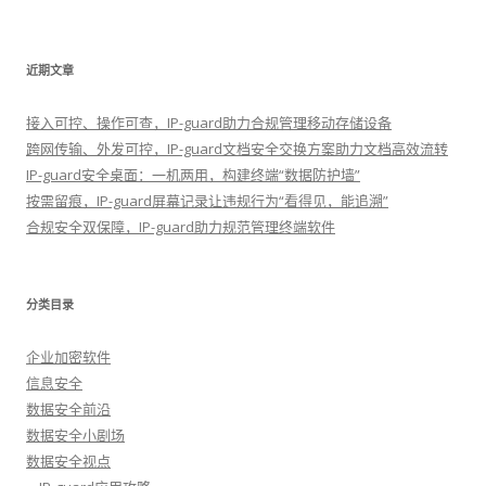
近期文章
接入可控、操作可查，IP-guard助力合规管理移动存储设备
跨网传输、外发可控，IP-guard文档安全交换方案助力文档高效流转
IP-guard安全桌面：一机两用，构建终端“数据防护墙”
按需留痕，IP-guard屏幕记录让违规行为“看得见，能追溯”
合规安全双保障，IP-guard助力规范管理终端软件
分类目录
企业加密软件
信息安全
数据安全前沿
数据安全小剧场
数据安全视点