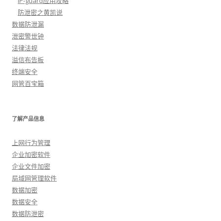
IP-guard应用攻略
防泄密之黄凯说
数据防泄漏
泄密警世钟
法律法规
溢信布告板
终端安全
网管百宝箱
了解产品信息
上网行为管理
企业加密软件
企业文件加密
局域网管理软件
数据加密
数据安全
数据防泄密