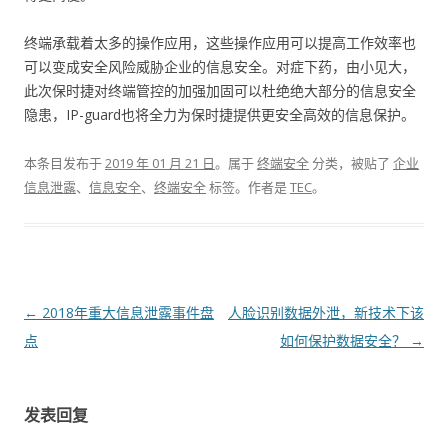
终端承载着太多的操作应用，这些操作应用可以提高工作效率也
可以变成安全风险威胁企业的信息安全。对症下药，由小见大，
此次保时捷对终端管控的加强加固可以杜绝绝大部分的信息安全
隐患，IP-guard也将全力为保时捷提供更安全高效的信息保护。
本条目发布于
2019 年 01 月 21 日
。属于
终端安全
分类，被贴了
企业
信息泄露
、
信息安全
、
终端安全
标签。
作者是
TEC
。
文章导航
←
2018年重大信息泄露事件盘
人脸识别数据外泄，新技术下该
点
如何保护数据安全？
→
发表回复