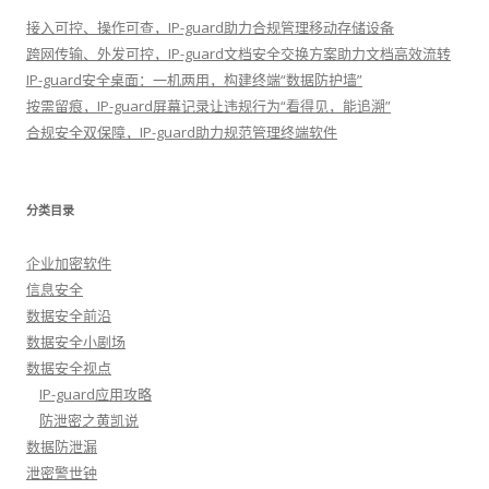
接入可控、操作可查，IP-guard助力合规管理移动存储设备
跨网传输、外发可控，IP-guard文档安全交换方案助力文档高效流转
IP-guard安全桌面：一机两用，构建终端“数据防护墙”
按需留痕，IP-guard屏幕记录让违规行为“看得见，能追溯”
合规安全双保障，IP-guard助力规范管理终端软件
分类目录
企业加密软件
信息安全
数据安全前沿
数据安全小剧场
数据安全视点
IP-guard应用攻略
防泄密之黄凯说
数据防泄漏
泄密警世钟