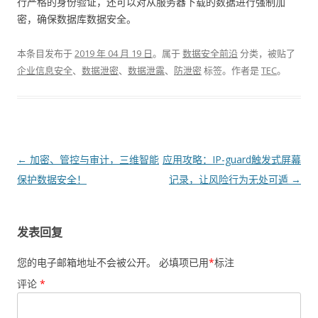
行严格的身份验证，还可以对从服务器下载的数据进行强制加
密，确保数据库数据安全。
本条目发布于
2019 年 04 月 19 日
。属于
数据安全前沿
分类，被贴了
企业信息安全
、
数据泄密
、
数据泄露
、
防泄密
标签。
作者是
TEC
。
文章导航
←
加密、管控与审计，三维智能
应用攻略：IP-guard触发式屏幕
保护数据安全！
记录，让风险行为无处可遁
→
发表回复
您的电子邮箱地址不会被公开。
必填项已用
*
标注
评论
*