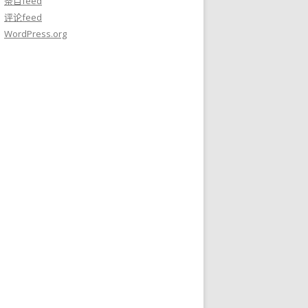
条目feed
评论feed
WordPress.org