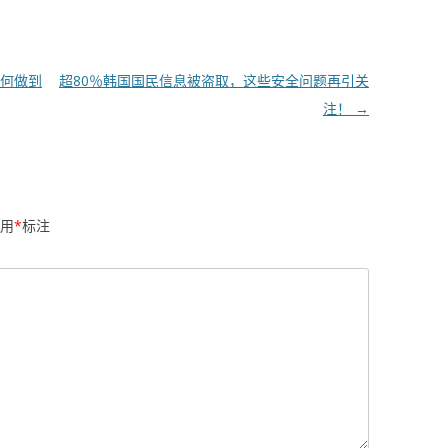
何做到
超80％韩国国民信息被盗取，这些安全问题再引关
注！
→
用
*
标注