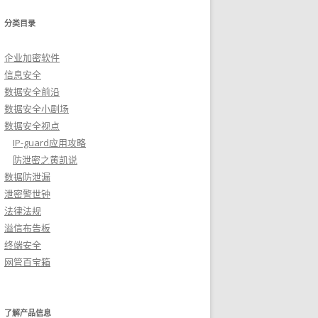
分类目录
企业加密软件
信息安全
数据安全前沿
数据安全小剧场
数据安全视点
IP-guard应用攻略
防泄密之黄凯说
数据防泄漏
泄密警世钟
法律法规
溢信布告板
终端安全
网管百宝箱
了解产品信息