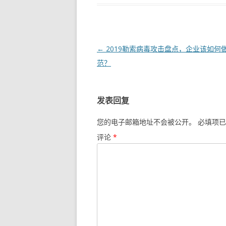
文章导航
←
2019勒索病毒攻击盘点，企业该如何
范？
发表回复
您的电子邮箱地址不会被公开。
必填项已
评论
*