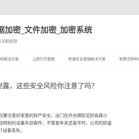
据加密_文件加密_加密系统
方法和经验
跳至内容
密解决方案
上网行为管理
终端安全管理解决方案
免费试用申
泄露，这些安全风险你注意了吗？
仅要注意好家里的财产安全，出门在外也得防范好各路小
较特别的设备失窃案件，不管是年关还是平时，公司的防盗
T设备丢失。