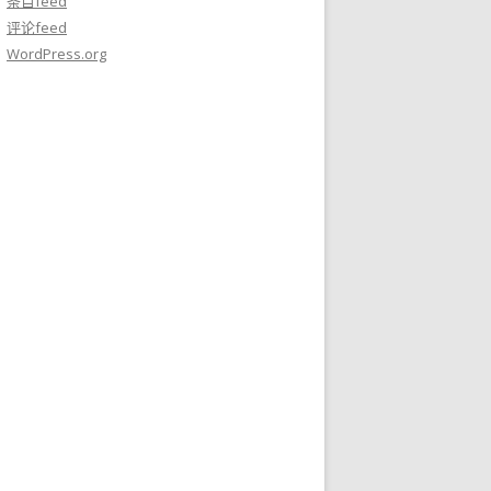
条目feed
评论feed
WordPress.org