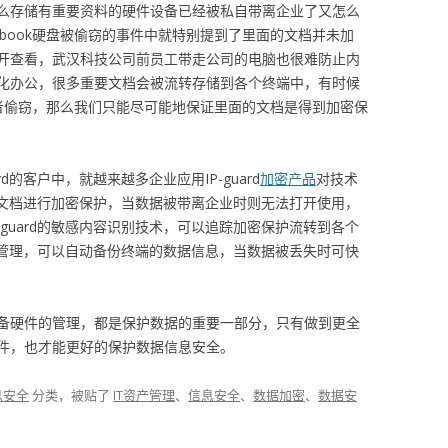
么存储有重要资料的硬件设备已经被私自带离企业了又怎么
ebook硬盘被偷窃的事件中就特别提到了里面的文档并未加
开查看，武汉科技公司前员工带走公司的电脑也很难防止内
化办公，很多重要文档会被流转存储到各个终端中，有时候
或者偷窃，那么我们只能尽可能地保证里面的文档是得到加密保
d的客户中，就越来越多企业应用IP-guard
加密产品
对技术
对重要文档进行加密保护，当数据被带离企业时则无法打开使用，
-guard的敏感内容识别技术，可以追踪加密保护流转到各个
云备份管理，可以自动备份终端的数据信息，当数据被丢失时可快
备硬件的管理，都是保护数据的重要一部分，只有做到更全
件，也才能更好的保护数据信息安全。
息安全
分类，被贴了
IT资产管理
、
信息安全
、
数据加密
、
数据安