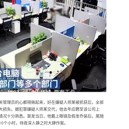
关管理员的心都得揪起来，好在嫌疑人师某被抓获后，全部
大损失。据犯罪嫌疑人师某交代，他去年应聘至该公司上
情况十分熟悉。案发当日，他戴上眼镜及假发乔装后，尾随
10个小时，待夜深人静之时大肆作案。