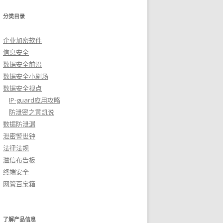
分类目录
企业加密软件
信息安全
数据安全前沿
数据安全小剧场
数据安全视点
IP-guard应用攻略
防泄密之黄凯说
数据防泄漏
泄密警世钟
法律法规
溢信布告板
终端安全
网管百宝箱
了解产品信息