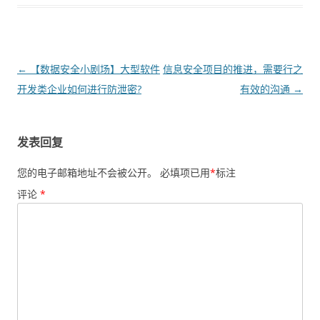
文章导航
←
【数据安全小剧场】大型软件
信息安全项目的推进，需要行之
开发类企业如何进行防泄密?
有效的沟通
→
发表回复
您的电子邮箱地址不会被公开。
必填项已用
*
标注
评论
*