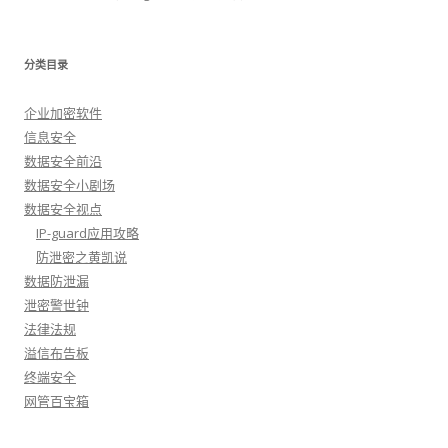
分类目录
企业加密软件
信息安全
数据安全前沿
数据安全小剧场
数据安全视点
IP-guard应用攻略
防泄密之黄凯说
数据防泄漏
泄密警世钟
法律法规
溢信布告板
终端安全
网管百宝箱