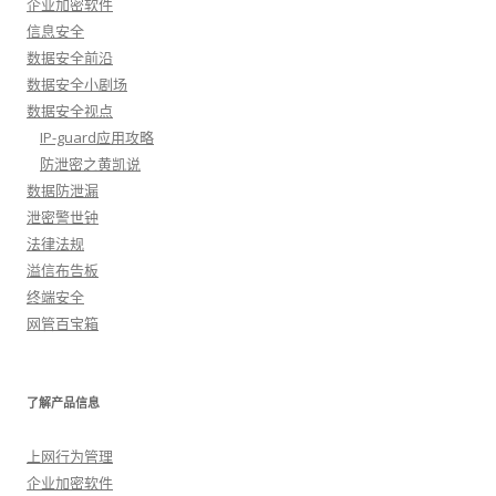
企业加密软件
信息安全
数据安全前沿
数据安全小剧场
数据安全视点
IP-guard应用攻略
防泄密之黄凯说
数据防泄漏
泄密警世钟
法律法规
溢信布告板
终端安全
网管百宝箱
了解产品信息
上网行为管理
企业加密软件