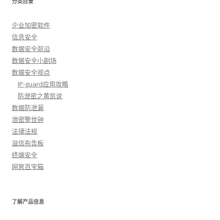
分类目录
企业加密软件
信息安全
数据安全前沿
数据安全小剧场
数据安全视点
IP-guard应用攻略
防泄密之黄凯说
数据防泄漏
泄密警世钟
法律法规
溢信布告板
终端安全
网管百宝箱
了解产品信息