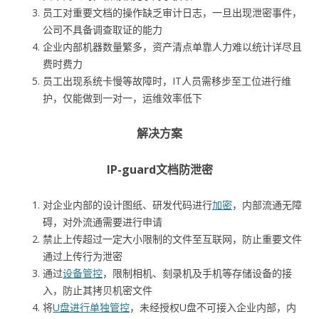
员工对重要文档的操作缺乏审计日志，一旦出现泄密事件，
公司不具备调查取证的能力
企业内部机器数量繁多，资产清点单靠人力难以统计详尽且
费时费力
员工出现系统卡慢等故障时，IT人员需移步至工位进行维
护，仅能做到一对一，运维效率低下
解决方案
IP-guard文档防泄密
对企业内部的设计图纸、研发代码进行
加密
，内部流通无障
碍，对外流通需要进行申请
禁止上传超过一定大小限制的文件至互联网，防止重要文件
通过上传行为泄密
通过
设备管控
，限制相机、刻录机及手机等存储设备的接
入，防止其拷贝机密文件
将
U盘进行单独管控
，未经授权U盘不可接入企业内部，内