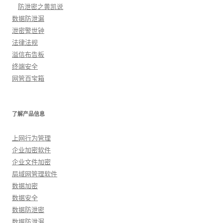
防泄密之黄凯说
数据防泄漏
泄密警世钟
法律法规
溢信布告板
终端安全
网管百宝箱
了解产品信息
上网行为管理
企业加密软件
企业文件加密
局域网管理软件
数据加密
数据安全
数据防泄密
数据防泄漏