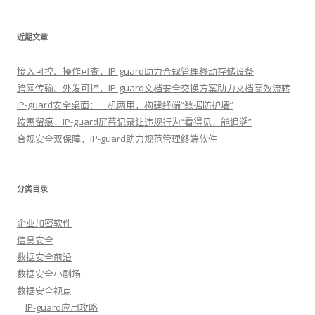
近期文章
接入可控、操作可查，IP-guard助力合规管理移动存储设备
跨网传输、外发可控，IP-guard文档安全交换方案助力文档高效流转
IP-guard安全桌面：一机两用，构建终端“数据防护墙”
按需留痕，IP-guard屏幕记录让违规行为“看得见，能追溯”
合规安全双保障，IP-guard助力规范管理终端软件
分类目录
企业加密软件
信息安全
数据安全前沿
数据安全小剧场
数据安全视点
IP-guard应用攻略