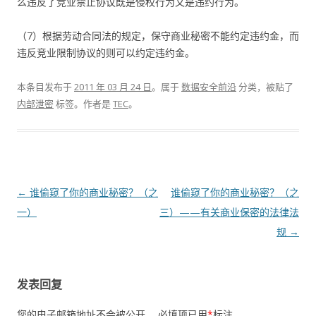
么违反了竞业禁止协议既是侵权行为又是违约行为。
（7）根据劳动合同法的规定，保守商业秘密不能约定违约金，而
违反竞业限制协议的则可以约定违约金。
本条目发布于
2011 年 03 月 24 日
。属于
数据安全前沿
分类，被贴了
内部泄密
标签。
作者是
TEC
。
文章导航
←
谁偷窥了你的商业秘密？（之
谁偷窥了你的商业秘密？（之
一）
三）——有关商业保密的法律法
规
→
发表回复
您的电子邮箱地址不会被公开。
必填项已用
*
标注