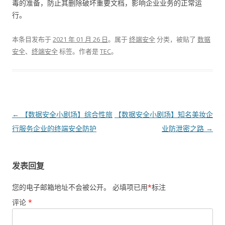
毒的准备，防止其删除破坏重要文档，影响企业业务的正常运
行。
本条目发布于
2021 年 01 月 26 日
。属于
终端安全
分类，被贴了
数据
安全
、
终端安全
标签。
作者是
TEC
。
文章导航
←
【数据安全小剧场】综合性旅
【数据安全小剧场】知名美妆企
行服务企业的终端安全防护
业防泄密之路
→
发表回复
您的电子邮箱地址不会被公开。
必填项已用
*
标注
评论
*