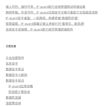
接入可控、操作可查，IP-guard助力合规管理移动存储设备
跨网传输、外发可控，IP-guard文档安全交换方案助力文档高效流转
IP-guard安全桌面：一机两用，构建终端“数据防护墙”
按需留痕，IP-guard屏幕记录让违规行为“看得见，能追溯”
合规安全双保障，IP-guard助力规范管理终端软件
分类目录
企业加密软件
信息安全
数据安全前沿
数据安全小剧场
数据安全视点
IP-guard应用攻略
防泄密之黄凯说
数据防泄漏
泄密警世钟