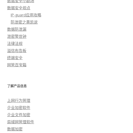
数据安全小剧场
数据安全视点
IP-guard应用攻略
防泄密之黄凯说
数据防泄漏
泄密警世钟
法律法规
溢信布告板
终端安全
网管百宝箱
了解产品信息
上网行为管理
企业加密软件
企业文件加密
局域网管理软件
数据加密