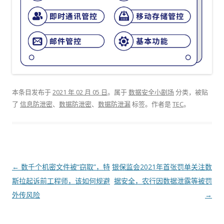
本条目发布于
2021 年 02 月 05 日
。属于
数据安全小剧场
分类，被贴
了
信息防泄密
、
数据防泄密
、
数据防泄漏
标签。
作者是
TEC
。
文章导航
←
数千个机密文件被“窃取”，特
银保监会2021年首张罚单关注数
斯拉起诉前工程师，该如何规避
据安全，农行因数据泄露等被罚
外传风险
→