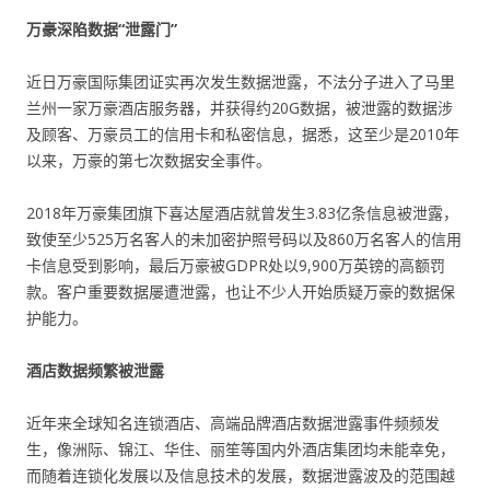
万豪深陷数据“泄露门”
近日万豪国际集团证实再次发生数据泄露，不法分子进入了马里
兰州一家万豪酒店服务器，并获得约20G数据，被泄露的数据涉
及顾客、万豪员工的信用卡和私密信息，据悉，这至少是2010年
以来，万豪的第七次数据安全事件。
2018年万豪集团旗下喜达屋酒店就曾发生3.83亿条信息被泄露，
致使至少525万名客人的未加密护照号码以及860万名客人的信用
卡信息受到影响，最后万豪被GDPR处以9,900万英镑的高额罚
款。客户重要数据屡遭泄露，也让不少人开始质疑万豪的数据保
护能力。
酒店数据频繁被泄露
近年来全球知名连锁酒店、高端品牌酒店数据泄露事件频频发
生，像洲际、锦江、华住、丽笙等国内外酒店集团均未能幸免，
而随着连锁化发展以及信息技术的发展，数据泄露波及的范围越