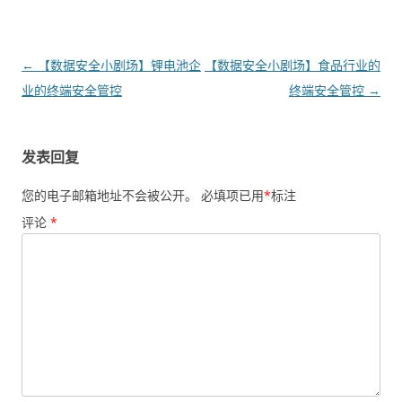
文章导航
←
【数据安全小剧场】锂电池企
【数据安全小剧场】食品行业的
业的终端安全管控
终端安全管控
→
发表回复
您的电子邮箱地址不会被公开。
必填项已用
*
标注
评论
*