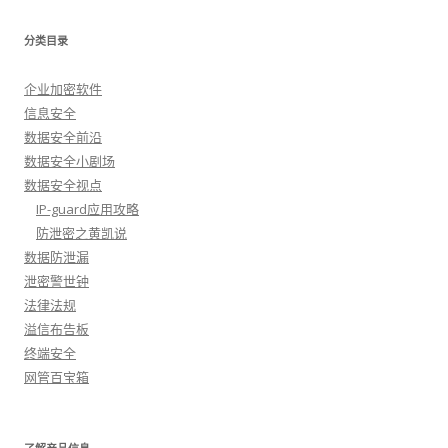
分类目录
企业加密软件
信息安全
数据安全前沿
数据安全小剧场
数据安全视点
IP-guard应用攻略
防泄密之黄凯说
数据防泄漏
泄密警世钟
法律法规
溢信布告板
终端安全
网管百宝箱