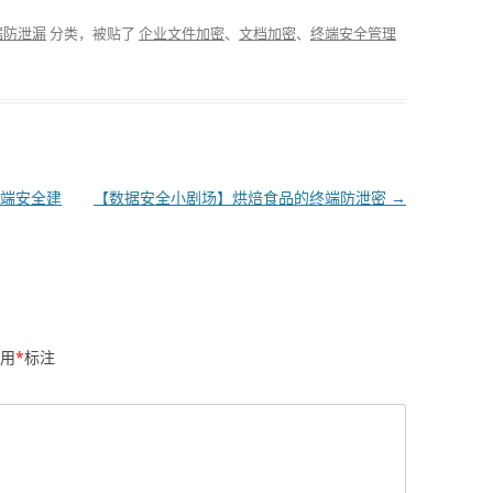
据防泄漏
分类，被贴了
企业文件加密
、
文档加密
、
终端安全管理
端安全建
【数据安全小剧场】烘焙食品的终端防泄密
→
用
*
标注