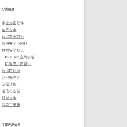
分类目录
企业加密软件
信息安全
数据安全前沿
数据安全小剧场
数据安全视点
IP-guard应用攻略
防泄密之黄凯说
数据防泄漏
泄密警世钟
法律法规
溢信布告板
终端安全
网管百宝箱
了解产品信息