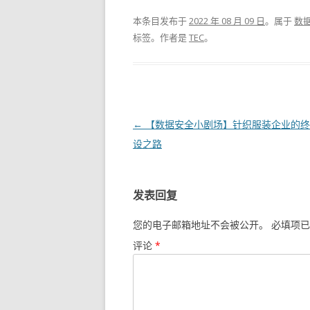
本条目发布于
2022 年 08 月 09 日
。属于
数
标签。
作者是
TEC
。
文章导航
←
【数据安全小剧场】针织服装企业的终
设之路
发表回复
您的电子邮箱地址不会被公开。
必填项已
评论
*