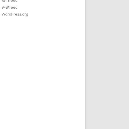
条目feed
评论feed
WordPress.org