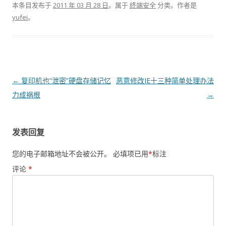
本条目发布于
2011 年 03 月 28 日
。属于
终端安全
分类。
作者是
yufei
。
文章导航
←
复印机也“泄密”硬盘存储记忆
恶意修改IE十三种简单处理办法
力成祸根
→
发表回复
您的电子邮箱地址不会被公开。
必填项已用
*
标注
评论
*