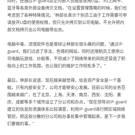
同时，还通过IP-guard禁止内部人员随意使用U盘、3G上网卡、
蓝牙等各类外部设备拷贝文档，“在设置管理策略的时候，我们也
考虑到了各种特殊情况。”林部长表示个别员工由于工作需要可申
请放开U盘的使用权限，但只允许拷贝到公司电脑，不允许把内
部文档拷贝出公司电脑带出去。
电脑中毒、流氓软件也是曾经让林部长很头痛的问题，“通过IP-
guard，我们过滤了非法、色情的网站，同时还限制员工使用公
司电脑玩游戏、炒股等，不但减少了网络带来的风险还营造了积
极向上的工作氛围，也让我们的维护工作轻松多了。”
最后，林部长说道，现在越来越觉得，信息资产安全是一个基
础，只有内部安全了，公司才能够安心发展。目前公司的业务范
围越来越广，在了北京、上海、天津、南京、西安、沈阳、重
庆、成都等多个城市设立了分公司和办点，“现在领导对IP-guard
建立的信息防泄漏体系比较满意，利用IP-guard进行跨区域网络
管控，把这些分散的分公司和办事处集中管理起来，是下一步我
们要做的事。”