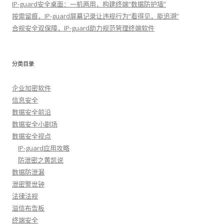
IP-guard安全桌面：一机两用，构建终端“数据防护墙”
按需留痕，IP-guard屏幕记录让违规行为“看得见，能追溯”
合规安全双保障，IP-guard助力规范管理终端软件
分类目录
企业加密软件
信息安全
数据安全前沿
数据安全小剧场
数据安全视点
IP-guard应用攻略
防泄密之黄凯说
数据防泄漏
泄密警世钟
法律法规
溢信布告板
终端安全