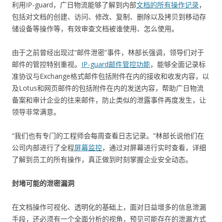
利用IP-guard，广日物流能够了解到内部
文档的所有操作记录
，
包括对文档的创建、访问、修改、复制、删除以及拷贝到移动存
储设备等操作等，有效审查文档被谁使用、怎么使用。
由于之前曾经出现过“邮件泄密”事件，林部长强调，领导们对于
邮件的管控特别重视。
IP-guard邮件管控功能
，能够全面记录标
准协议与Exchange格式邮件包括附件在内的接收和收发内容，以
及Lotus和网页邮件的包括附件在内的发送内容，帮助广日物流
备案和审计企业的往来邮件，防止类似的泄露事件再度发生，让
领导非常满意。
“我们也有专门的工程师会每周查看日志记录。”林部长说他们在
公司内部进行了全程
屏幕监控
，通过对屏幕进行实时查看，详细
了解到员工的所有操作，真正做到时刻掌握企业安全动态。
封堵可能的泄密漏洞
在文档操作可视化、透明化的基础上，面对日益增多的信息泄漏
手段，还必须有一个全面分析的视角，预见可能存在的泄漏方式