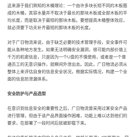
这来源于我们熟知的木桶理论：一个由许多块长短不同的木板箍
成的木桶，其容水量并不取决于最长的那块木板或全部木板的平
均长度，而是取决于最短的那块木板。要想提高木桶整体效应，
就必须要下功夫补齐最短的那块木板的长度。
对于广日物流来说，由于缺乏必要的技术管理手段，安全事件可
能从各种地方发生。如果无法明确安全漏洞，很可能内部价值上
千万的机密信息，只是因为一个U盘的不慎使用，或者是一个普
通员工的无意识操作，就瞬间外泄出去。因此，广日物流必须从
整体上来评估自身的信息安全状况，根据实际情况，构建一个全
面的信息防泄漏体系。
安全防护与产品选型
在意识到信息安全的重要性之后，广日物流曾采用过某安全产品
进行管理，但由于该产品界面操作困难，功能上难以达到他们的
要求，在部署了一段时间后就被卸载下来。