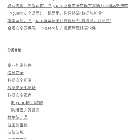
跨网传输、外发可控，IP-guard文档安全交换方案助力文档高效流转
IP-guard安全桌面：一机两用，构建终端“数据防护墙”
按需留痕，IP-guard屏幕记录让违规行为“看得见，能追溯”
合规安全双保障，IP-guard助力规范管理终端软件
分类目录
企业加密软件
信息安全
数据安全前沿
数据安全小剧场
数据安全视点
IP-guard应用攻略
防泄密之黄凯说
数据防泄漏
泄密警世钟
法律法规