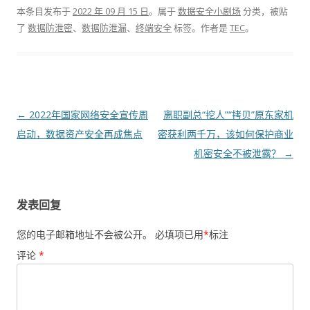
本条目发布于
2022 年 09 月 15 日
。属于
数据安全小剧场
分类，被贴
了
数据防泄密
、
数据防泄漏
、
终端安全
标签。
作者是
TEC
。
文章导航
←
2022年国家网络安全宣传周
离职副总“挖人”“拷贝”原东家机
启动，数据资产安全再成焦点
密获利两千万，该如何保护商业
机密安全不被泄露？
→
发表回复
您的电子邮箱地址不会被公开。
必填项已用
*
标注
评论
*