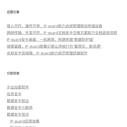
近期文章
接入可控、操作可查，IP-guard助力合规管理移动存储设备
跨网传输、外发可控，IP-guard文档安全交换方案助力文档高效流转
IP-guard安全桌面：一机两用，构建终端“数据防护墙”
按需留痕，IP-guard屏幕记录让违规行为“看得见，能追溯”
合规安全双保障，IP-guard助力规范管理终端软件
分类目录
企业加密软件
信息安全
数据安全前沿
数据安全小剧场
数据安全视点
IP-guard应用攻略