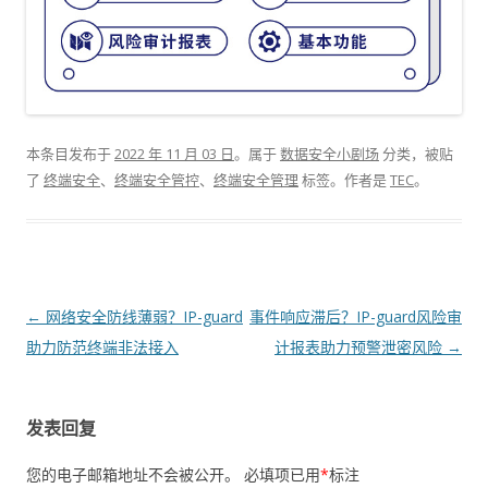
本条目发布于
2022 年 11 月 03 日
。属于
数据安全小剧场
分类，被贴
了
终端安全
、
终端安全管控
、
终端安全管理
标签。
作者是
TEC
。
文章导航
←
网络安全防线薄弱？IP-guard
事件响应滞后？IP-guard风险审
助力防范终端非法接入
计报表助力预警泄密风险
→
发表回复
您的电子邮箱地址不会被公开。
必填项已用
*
标注