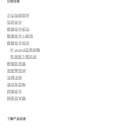
分类目录
企业加密软件
信息安全
数据安全前沿
数据安全小剧场
数据安全视点
IP-guard应用攻略
防泄密之黄凯说
数据防泄漏
泄密警世钟
法律法规
溢信布告板
终端安全
网管百宝箱
了解产品信息