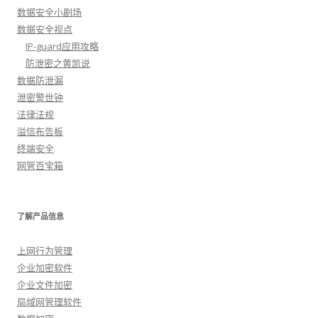
数据安全小剧场
数据安全视点
IP-guard应用攻略
防泄密之黄凯说
数据防泄漏
泄密警世钟
法律法规
溢信布告板
终端安全
网管百宝箱
了解产品信息
上网行为管理
企业加密软件
企业文件加密
局域网管理软件