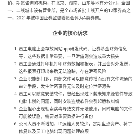
销、期货咨询的机构，在北京、湖南、山东等地有分公司，全国
一、二线城市设有营业部，是全市场首批上线开户的12家券商之
一，2021年被中国证券监督委员会评为A类券商。
企业的核心诉求
员工电脑上会存放网站app研发代码、证券基金财务信息
等，这些数据非常重要，一旦泄露则会造成重大损失
员工会通过打印机打印财务数据和报表，并且会对外发送，
这些报表打印出来后无法追踪，存在泄密风险
企业职能部门多，内部文件可以随意传播而没有文件流通的
审计手段，发生泄密事件无法及时定位泄密源头
员工可以随意安装软件，曾经出现过下载未知来源软件导致
电脑卡慢的问题，同时安装盗版软件会引起版权纠纷
企业担心出现勒索病毒导致文件无法使用，同时电脑的文件
可能被误删，需要对重要数据进行备份
公司人员不断增加，IT运维人员较少，定期盘点资产、补丁
修复以及员工电脑出现问题处理麻烦