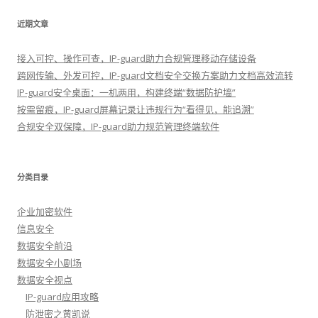
近期文章
接入可控、操作可查，IP-guard助力合规管理移动存储设备
跨网传输、外发可控，IP-guard文档安全交换方案助力文档高效流转
IP-guard安全桌面：一机两用，构建终端“数据防护墙”
按需留痕，IP-guard屏幕记录让违规行为“看得见，能追溯”
合规安全双保障，IP-guard助力规范管理终端软件
分类目录
企业加密软件
信息安全
数据安全前沿
数据安全小剧场
数据安全视点
IP-guard应用攻略
防泄密之黄凯说