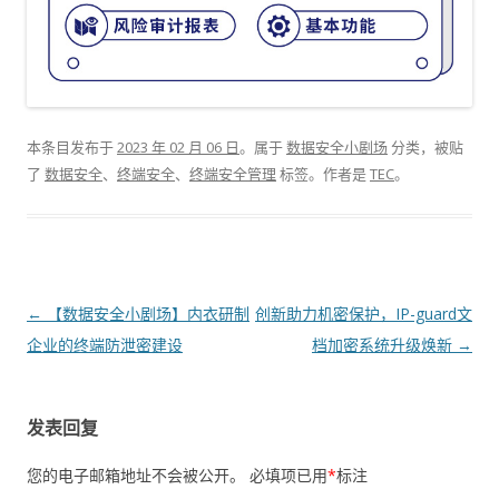
本条目发布于
2023 年 02 月 06 日
。属于
数据安全小剧场
分类，被贴
了
数据安全
、
终端安全
、
终端安全管理
标签。
作者是
TEC
。
文章导航
←
【数据安全小剧场】内衣研制
创新助力机密保护，IP-guard文
企业的终端防泄密建设
档加密系统升级焕新
→
发表回复
您的电子邮箱地址不会被公开。
必填项已用
*
标注