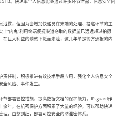
过5TB。快递单个人信息能够通过许多环节泄露，信息安全问
息泄露，但因为会增加快递员在末端的处理、投递环节的工
实上“内鬼”利用终端便捷渠道窃取的数据量已远远超过拍摄
，在巨大利益的诱惑下铤而走险，这几年单是警方通报的内
护责任制，积极推进有效技术手段应用，强化个人信息安全
安全风险、事件发生。
节部署管控措施，提高数据文档的保护能力，IP-guard作
十余年，在机密保护方面积累了大量的经验，可以帮助快递
管理，由整到细，部署可控安全的防泄密体系。