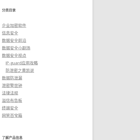
分类目录
企业加密软件
信息安全
数据安全前沿
数据安全小剧场
数据安全视点
IP-guard应用攻略
防泄密之黄凯说
数据防泄漏
泄密警世钟
法律法规
溢信布告板
终端安全
网管百宝箱
了解产品信息