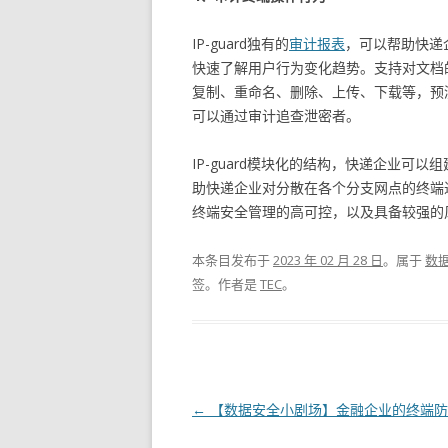
IP-guard独有的
审计报表
，可以帮助快递
快速了解用户行为变化趋势。支持对文档
复制、重命名、删除、上传、下载等，预
可以通过审计追查泄密者。
IP-guard模块化的结构，快递企业
助快递企业对分散在各个分支网点的终端
终端安全管理的高可控，以及具备较强的
本条目发布于
2023 年 02 月 28 日
。属于
数
签。
作者是
TEC
。
文章导航
←
【数据安全小剧场】金融企业的终端防