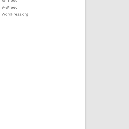
条目feed
评论feed
WordPress.org