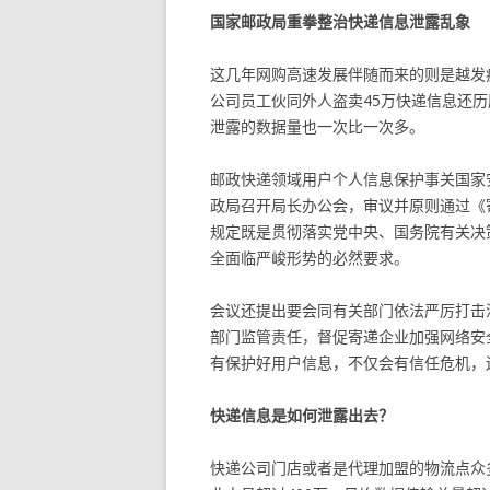
国家邮政局重拳整治快递信息泄露乱象
这几年网购高速发展伴随而来的则是越发
公司员工伙同外人盗卖45万快递信息还
泄露的数据量也一次比一次多。
邮政快递领域用户个人信息保护事关国家
政局召开局长办公会，审议并原则通过《
规定既是贯彻落实党中央、国务院有关决
全面临严峻形势的必然要求。
会议还提出要会同有关部门依法严厉打击
部门监管责任，督促寄递企业加强网络安
有保护好用户信息，不仅会有信任危机，
快递信息是如何泄露出去？
快递公司门店或者是代理加盟的物流点众多