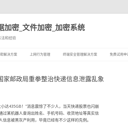
据加密_文件加密_加密系统
方法和经验
跳至内容
密解决方案
上网行为管理
终端安全管理解决方案
免费试用申
？国家邮政局重拳整治快递信息泄露乱象
大小达435GB！”消息震惊了不少人，当天快递股票也闪崩
通过某机器人查询出姓名、手机号码、收货地址等真实信
人信息被黑灰产利用，毕竟已经有不少这样的先例。