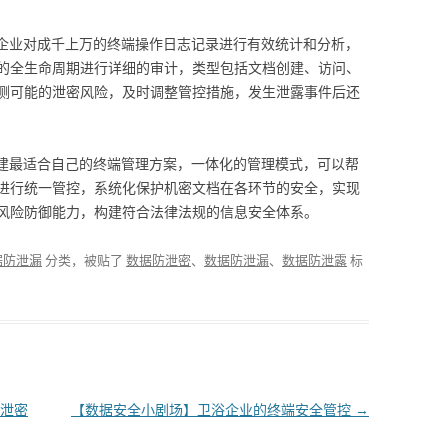
企业对成千上万的终端操作日志记录进行有效统计和分析，
的全生命周期进行详细的审计，类型包括文档创建、访问、
测可能的泄密风险，及时调整管控措施，发生泄露事件后还
可以组建最适合自己的终端管理方案，一体化的管理模式，可以帮
进行统一管控，系统化保护机密文档在各环节的安全，实现
风险防御能力，构建符合法律法规的信息安全体系。
据防泄漏
分类，被贴了
数据防泄密
、
数据防泄漏
、
数据防泄露
标
泄密
【数据安全小剧场】卫浴企业的终端安全管控
→