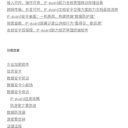
接入可控、操作可查，IP-guard助力合规管理移动存储设备
跨网传输、外发可控，IP-guard文档安全交换方案助力文档高效流转
IP-guard安全桌面：一机两用，构建终端“数据防护墙”
按需留痕，IP-guard屏幕记录让违规行为“看得见，能追溯”
合规安全双保障，IP-guard助力规范管理终端软件
分类目录
企业加密软件
信息安全
数据安全前沿
数据安全小剧场
数据安全视点
IP-guard应用攻略
防泄密之黄凯说
数据防泄漏
泄密警世钟
法律法规