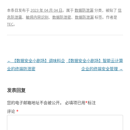
本条目发布于
2023 年 04 月 04 日
。属于
数据防泄漏
分类，被贴了
信
息防泄露
、
敏感内容识别
、
数据防泄密
、
数据防泄漏
标签。
作者是
TEC
。
文章导航
←
【数据安全小剧场】调味料企
【数据安全小剧场】智能云计算
业的终端防泄密
企业的终端安全管理
→
发表回复
您的电子邮箱地址不会被公开。
必填项已用
*
标注
评论
*