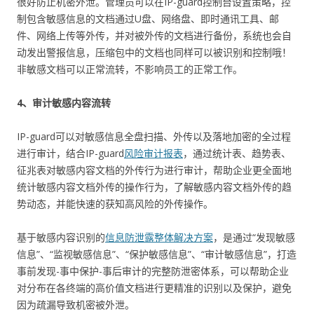
很好防止机密外泄。管理员可以在IP-guard控制台设置策略，控
制包含敏感信息的文档通过U盘、网络盘、即时通讯工具、邮
件、网络上传等外传，并对被外传的文档进行备份，系统也会自
动发出警报信息，压缩包中的文档也同样可以被识别和控制哦！
非敏感文档可以正常流转，不影响员工的正常工作。
4、审计敏感内容流转
IP-guard可以对敏感信息全盘扫描、外传以及落地加密的全过程
进行审计，结合IP-guard
风险审计报表
，通过统计表、趋势表、
征兆表对敏感内容文档的外传行为进行审计，帮助企业更全面地
统计敏感内容文档外传的操作行为，了解敏感内容文档外传的趋
势动态，并能快速的获知高风险的外传操作。
基于敏感内容识别的
信息防泄露整体解决方案
，是通过“发现敏感
信息”、“监视敏感信息”、“保护敏感信息”、“审计敏感信息”，打造
事前发现-事中保护-事后审计的完整防泄密体系，可以帮助企业
对分布在各终端的高价值文档进行更精准的识别以及保护，避免
因为疏漏导致机密被外泄。