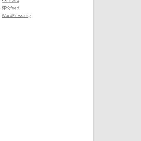
条目feed
评论feed
WordPress.org