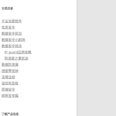
分类目录
企业加密软件
信息安全
数据安全前沿
数据安全小剧场
数据安全视点
IP-guard应用攻略
防泄密之黄凯说
数据防泄漏
泄密警世钟
法律法规
溢信布告板
终端安全
网管百宝箱
了解产品信息